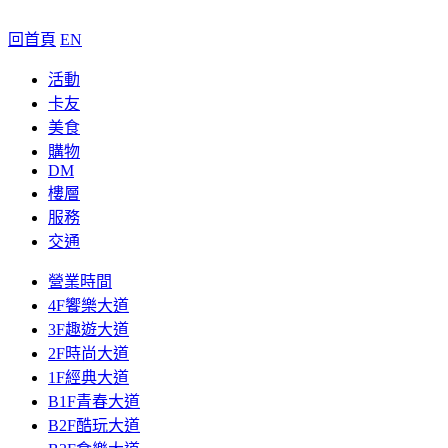
回首頁
EN
活動
卡友
美食
購物
DM
樓層
服務
交通
營業時間
4F饗樂大道
3F趣遊大道
2F時尚大道
1F經典大道
B1F青春大道
B2F酷玩大道