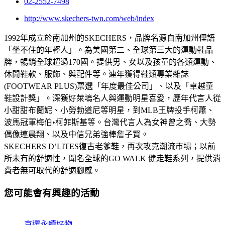
02-2552-7498
http://www.skechers-twn.com/web/index
1992年成立於南加州的SKECHERS，品牌名源自南加州俚語
「坐不住的年輕人」。為美國第二、全球第三大的運動鞋品
牌，暢銷全球超過170國。提供男、女以及孩童的各類運動、
休閒鞋款、服飾、與配件等。連年獲得鞋類專業雜誌
(FOOTWEAR PLUS)票選「年度最佳公司」、以及「卓越童
鞋設計獎」。深獲好萊塢名人與運動明星喜愛，歷年代言人從
小甜甜布蘭妮、小勞勃道尼等明星，到MLB王牌投手柯蕭、
波馬冠軍梅伯•柯菲斯基等。台灣代言人為女神曾之喬、大勢
偶像連晨翔、以及中信兄弟強棒詹子賢。
SKECHERS D’LITES復古老爹鞋，再次攻克潮流市場；以前
所未有的舒適性，聞名全球的GO WALK 健走鞋系列，提供消
費者無可取代的舒適腳感。
您可能會有興趣的活動
京選永續好物