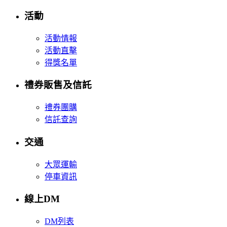
活動
活動情報
活動直擊
得獎名單
禮券販售及信託
禮券團購
信託查詢
交通
大眾運輸
停車資訊
線上DM
DM列表