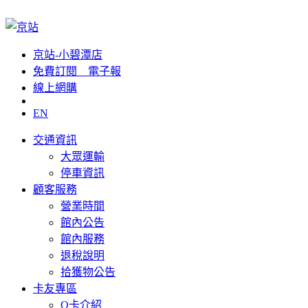
京站-小碧潭店
免費訂閱__電子報
線上網購
EN
交通資訊
大眾運輸
停車資訊
顧客服務
營業時間
館內公告
館內服務
退稅說明
拾獲物公告
卡友專區
Q卡介紹