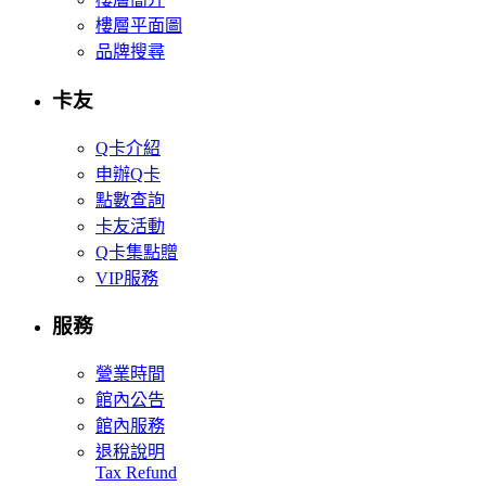
樓層平面圖
品牌搜尋
卡友
Q卡介紹
申辦Q卡
點數查詢
卡友活動
Q卡集點贈
VIP服務
服務
營業時間
館內公告
館內服務
退稅說明
Tax Refund