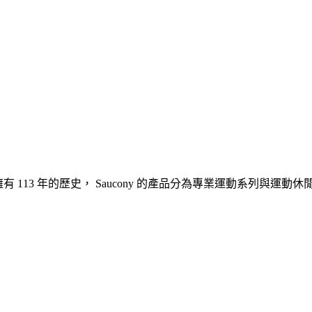
 )，距今擁有 113 年的歷史， Saucony 的產品分為專業運動系列與