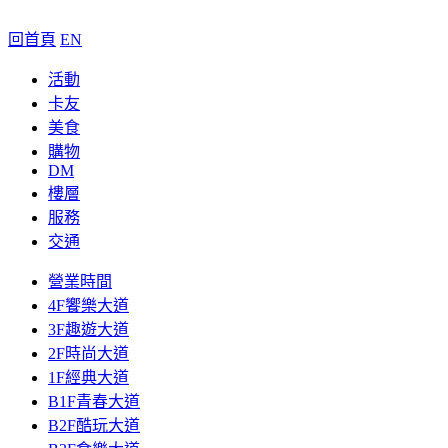
回首頁
EN
活動
卡友
美食
購物
DM
樓層
服務
交通
營業時間
4F饗樂大道
3F趣遊大道
2F時尚大道
1F經典大道
B1F青春大道
B2F酷玩大道