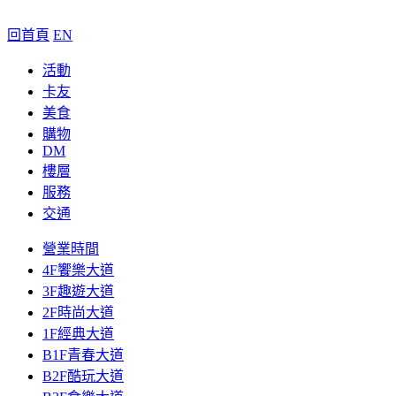
回首頁
EN
活動
卡友
美食
購物
DM
樓層
服務
交通
營業時間
4F饗樂大道
3F趣遊大道
2F時尚大道
1F經典大道
B1F青春大道
B2F酷玩大道