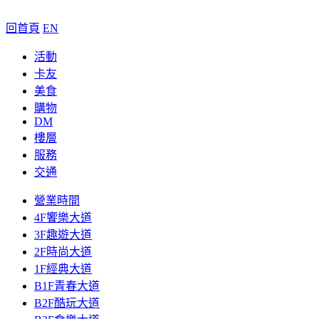
回首頁
EN
活動
卡友
美食
購物
DM
樓層
服務
交通
營業時間
4F饗樂大道
3F趣遊大道
2F時尚大道
1F經典大道
B1F青春大道
B2F酷玩大道