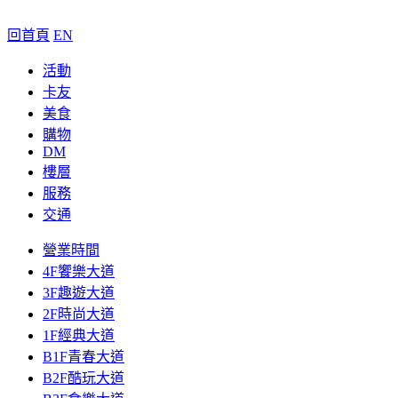
回首頁
EN
活動
卡友
美食
購物
DM
樓層
服務
交通
營業時間
4F饗樂大道
3F趣遊大道
2F時尚大道
1F經典大道
B1F青春大道
B2F酷玩大道