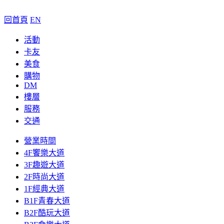
回首頁
EN
活動
卡友
美食
購物
DM
樓層
服務
交通
營業時間
4F饗樂大道
3F趣遊大道
2F時尚大道
1F經典大道
B1F青春大道
B2F酷玩大道