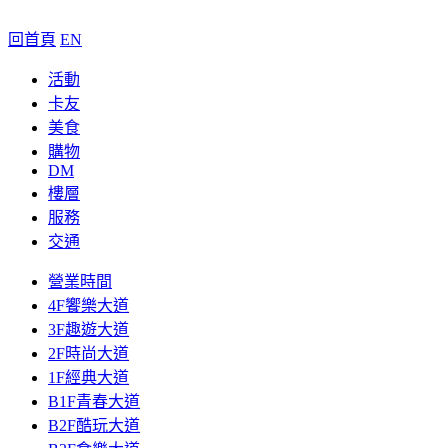
回首頁
EN
活動
卡友
美食
購物
DM
樓層
服務
交通
營業時間
4F饗樂大道
3F趣遊大道
2F時尚大道
1F經典大道
B1F青春大道
B2F酷玩大道