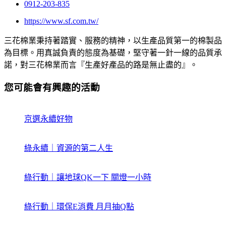
0912-203-835
https://www.sf.com.tw/
三花棉業秉持著踏實、服務的精神，以生產品質第一的棉製品
為目標。用真誠負責的態度為基礎，堅守著一針一線的品質承
諾，對三花棉業而言『生產好產品的路是無止盡的』。
您可能會有興趣的活動
京選永續好物
綠永續｜資源的第二人生
綠行動｜讓地球QK一下 關燈一小時
綠行動｜環保E消費 月月抽Q點