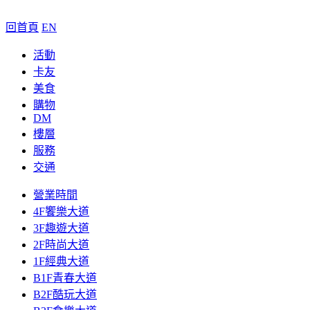
回首頁
EN
活動
卡友
美食
購物
DM
樓層
服務
交通
營業時間
4F饗樂大道
3F趣遊大道
2F時尚大道
1F經典大道
B1F青春大道
B2F酷玩大道