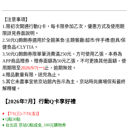
【注意事項】
1.限初次開通行動Q卡，每卡限參加乙次，優惠方式及使用期
限詳見券面說明。
2.50元Q飽飽券適用於全館美食/主題餐廳/超市/伴手禮/廚具/保
健食品/CLYTIA。
3.50元Q飽飽券限單筆消費滿250元，方可使用乙張，本券為
APP商品贈券，贈券面額為50元乙張，不可更換其他面額，使
用期限至
2026/9/7(一)
止，逾期無效。
4.贈品數量有限，送完為止。
5.其它未盡事宜依京站館內告示為主，京站時尚廣場保有最終
解釋權。
【2026年7月】行動Q卡享好禮
♦ 【7/1(三)-7/31(五)】
♦ Q點30點
♦ 台北店 京站Q點成金_100元購物券