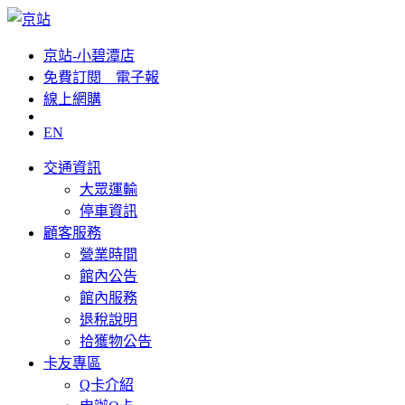
京站-小碧潭店
免費訂閱__電子報
線上網購
EN
交通資訊
大眾運輸
停車資訊
顧客服務
營業時間
館內公告
館內服務
退稅說明
拾獲物公告
卡友專區
Q卡介紹