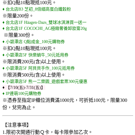
※扣Q點10點現抵100元。
♦ 台北店B3 芝初_8倍細高蛋白纖穀粉
※限量200份。
♦ 台北店1F Häagen-Dazs_雙球冰淇淋買一送一
♦ 台北店1F COCOCHI_AG極緻奢養卸妝膏20g
※限量300份。
♦ 小碧潭店 Q點成金_100元購物券
※扣Q點10點現抵100元。
♦ 小碧潭店5F 快樂蝸牛_50元抵用券
※限消費200元(含)以上使用。
♦ 小碧潭店5F 阿貝貝手作_100元抵用券
※限消費500元(含)以上使用。
♦ 小碧潭店5F 熊一二樂園_遊戲套票300元優惠
♦ 【7/10(五)-7/31(五)】
♦ IP連萌100元購物券
※憑券至指定IP櫃位消費滿1000元，可折抵100元，限量300
份，兌完為止。
【注意事項】
1.限初次開通行動Ｑ卡，每卡限參加乙次。