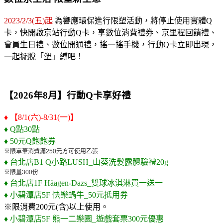
2023/2/3(五)起
為響應環保進行限塑活動，將停止使用實體Q
卡，快開啟京站行動Q卡，享數位消費禮券、京里程回饋禮、
會員生日禮、數位開通禮，搖一搖手機，行動Q卡立即出現，
一起擺脫「塑」縛吧！
【2026年8月】行動Q卡享好禮
♦ 【
8/1(六)-8/31(一)
】
♦
Q點30點
♦
50元Q飽飽券
※限單筆消費滿
250
元方可使用乙張
♦
台北店B1 Q小路LUSH_山葵洗髮露體驗禮20g
※限量
300
份
♦
台北店1F Häagen-Dazs_雙球冰淇淋買一送一
♦
小碧潭店5F 快樂蝸牛_50元抵用券
※限消費200元(含)以上使用。
♦
小碧潭店5F 熊一二樂園_遊戲套票300元優惠