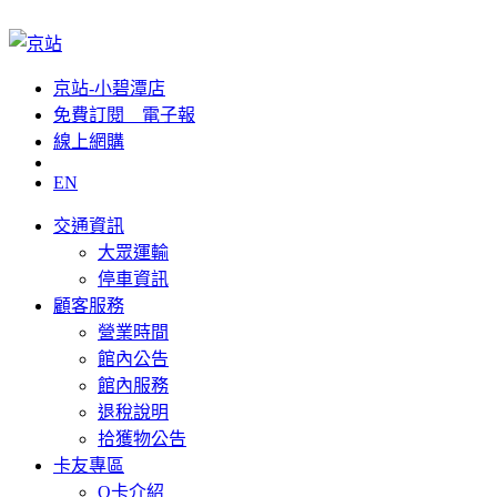
京站-小碧潭店
免費訂閱__電子報
線上網購
EN
交通資訊
大眾運輸
停車資訊
顧客服務
營業時間
館內公告
館內服務
退稅說明
拾獲物公告
卡友專區
Q卡介紹