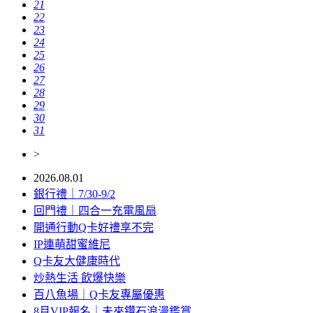
21
22
23
24
25
26
27
28
29
30
31
>
2026.08.01
銀行禮｜7/30-9/2
回門禮｜四合一充電風扇
開通行動Q卡好禮享不完
IP連萌甜蜜維尼
Q卡友大健康時代
炒熱生活 飲爆快樂
百八魚場｜Q卡友專屬優惠
8月VIP報名｜未來鑽石浪漫鑑賞