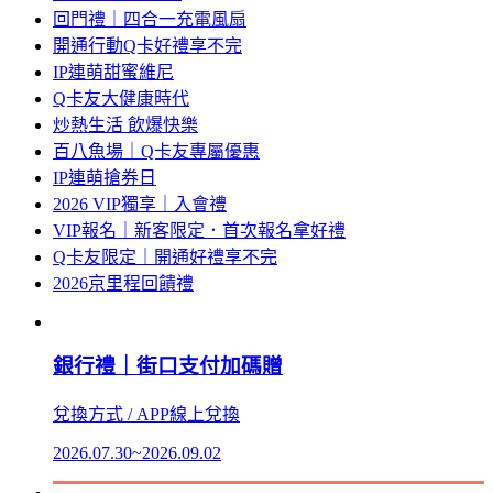
回門禮｜四合一充電風扇
開通行動Q卡好禮享不完
IP連萌甜蜜維尼
Q卡友大健康時代
炒熱生活 飲爆快樂
百八魚場｜Q卡友專屬優惠
IP連萌搶券日
2026 VIP獨享｜入會禮
VIP報名｜新客限定．首次報名拿好禮
Q卡友限定｜開通好禮享不完
2026京里程回饋禮
銀行禮｜街口支付加碼贈
兌換方式 / APP線上兌換
2026.07.30~2026.09.02