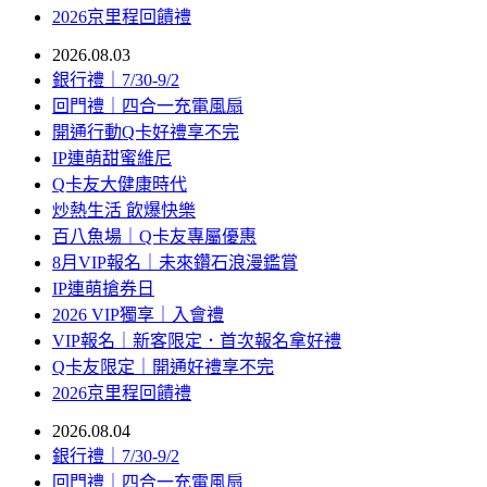
2026京里程回饋禮
2026.08.03
銀行禮｜7/30-9/2
回門禮｜四合一充電風扇
開通行動Q卡好禮享不完
IP連萌甜蜜維尼
Q卡友大健康時代
炒熱生活 飲爆快樂
百八魚場｜Q卡友專屬優惠
8月VIP報名｜未來鑽石浪漫鑑賞
IP連萌搶券日
2026 VIP獨享｜入會禮
VIP報名｜新客限定．首次報名拿好禮
Q卡友限定｜開通好禮享不完
2026京里程回饋禮
2026.08.04
銀行禮｜7/30-9/2
回門禮｜四合一充電風扇