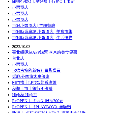
開通行動Q卡享好禮∣行動Q卡限定
小碧潭店
小碧潭店
小碧潭店
京站小碧潭店 | 主題餐廳
京站時尚廣場 小碧潭店 | 美食市集
京站時尚廣場 小碧潭店 | 生活選物
2023.10.03
臺北轉運站APP購票 享京站美食優惠
台北店
小碧潭店
《德古拉的新娘》電影贈票
僑胞/外國旅客享優惠
回門禮｜LED智能感應燈
秋裝上市｜銀行刷卡禮
High秋 High抽
ReOPEN｜《bac》限抵300元
ReOPEN｜《PLAYBOY》滿額贈
新櫃｜《HEAVEN LAFA 》指定組合85折