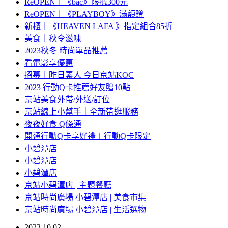
ReOPEN｜《bac》限抵300元
ReOPEN｜《PLAYBOY》滿額贈
新櫃｜《HEAVEN LAFA 》指定組合85折
美食｜秋令滋味
2023秋冬 時尚單品推薦
看電影享優惠
招募｜昨日素人 今日京站KOC
2023 行動Q卡推薦好友贈10點
京站美食外帶/外送/訂位
京站線上小幫手｜全新帶逛服務
夜夜好食 Q條通
開通行動Q卡享好禮∣行動Q卡限定
小碧潭店
小碧潭店
小碧潭店
京站小碧潭店 | 主題餐廳
京站時尚廣場 小碧潭店 | 美食市集
京站時尚廣場 小碧潭店 | 生活選物
2023.10.02