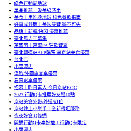
綠色行動愛地球
單品推薦｜愛美綠時尚
美食｜用吃救地球 綠色餐飲指南
好事成雙慶｜美味雙饗 鷄不可失
品牌｜新櫃/快閃 優惠推薦
臺北馬志工募集
萬聖節｜萬聖PA 狂歡饗宴
臺北轉運站APP購票 享京站美食優惠
台北店
小碧潭店
僑胞/外國旅客享優惠
看電影享優惠
招募｜昨日素人 今日京站KOC
2023 行動Q卡推薦好友贈10點
京站美食外帶/外送/訂位
京站線上小幫手｜全新帶逛服務
夜夜好食 Q條通
開通行動Q卡享好禮∣行動Q卡限定
小碧潭店