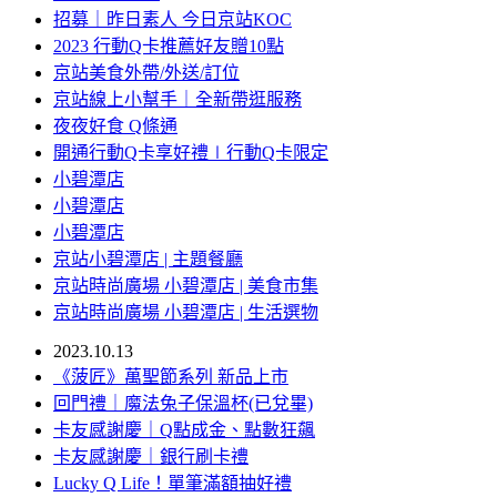
招募｜昨日素人 今日京站KOC
2023 行動Q卡推薦好友贈10點
京站美食外帶/外送/訂位
京站線上小幫手｜全新帶逛服務
夜夜好食 Q條通
開通行動Q卡享好禮∣行動Q卡限定
小碧潭店
小碧潭店
小碧潭店
京站小碧潭店 | 主題餐廳
京站時尚廣場 小碧潭店 | 美食市集
京站時尚廣場 小碧潭店 | 生活選物
2023.10.13
《菠匠》萬聖節系列 新品上市
回門禮｜魔法兔子保溫杯(已兌畢)
卡友感謝慶｜Q點成金、點數狂飆
卡友感謝慶｜銀行刷卡禮
Lucky Q Life！單筆滿額抽好禮