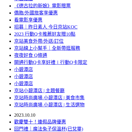
《德古拉的新娘》電影贈票
僑胞/外國旅客享優惠
看電影享優惠
招募｜昨日素人 今日京站KOC
2023 行動Q卡推薦好友贈10點
京站美食外帶/外送/訂位
京站線上小幫手｜全新帶逛服務
夜夜好食 Q條通
開通行動Q卡享好禮∣行動Q卡限定
小碧潭店
小碧潭店
小碧潭店
京站小碧潭店 | 主題餐廳
京站時尚廣場 小碧潭店 | 美食市集
京站時尚廣場 小碧潭店 | 生活選物
2023.10.10
歡慶雙十！連假品牌優惠
回門禮｜魔法兔子保溫杯(已兌畢)