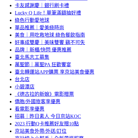
卡友感謝慶｜銀行刷卡禮
Lucky Q Life！單筆滿額抽好禮
綠色行動愛地球
單品推薦｜愛美綠時尚
美食｜用吃救地球 綠色餐飲指南
好事成雙慶｜美味雙饗 鷄不可失
品牌｜新櫃/快閃 優惠推薦
臺北馬志工募集
萬聖節｜萬聖PA 狂歡饗宴
臺北轉運站APP購票 享京站美食優惠
台北店
小碧潭店
《德古拉的新娘》電影贈票
僑胞/外國旅客享優惠
看電影享優惠
招募｜昨日素人 今日京站KOC
2023 行動Q卡推薦好友贈10點
京站美食外帶/外送/訂位