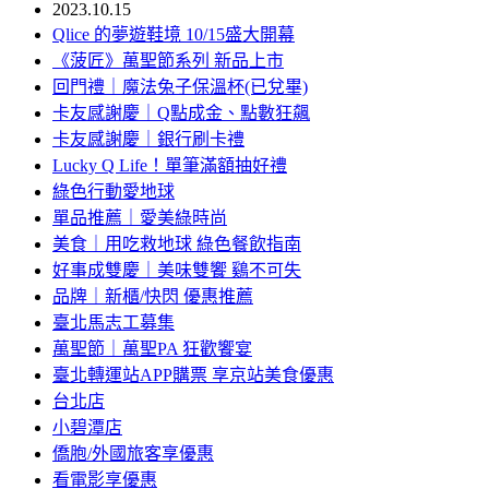
2023.10.15
Qlice 的夢遊鞋境 10/15盛大開幕
《菠匠》萬聖節系列 新品上市
回門禮｜魔法兔子保溫杯(已兌畢)
卡友感謝慶｜Q點成金、點數狂飆
卡友感謝慶｜銀行刷卡禮
Lucky Q Life！單筆滿額抽好禮
綠色行動愛地球
單品推薦｜愛美綠時尚
美食｜用吃救地球 綠色餐飲指南
好事成雙慶｜美味雙饗 鷄不可失
品牌｜新櫃/快閃 優惠推薦
臺北馬志工募集
萬聖節｜萬聖PA 狂歡饗宴
臺北轉運站APP購票 享京站美食優惠
台北店
小碧潭店
僑胞/外國旅客享優惠
看電影享優惠