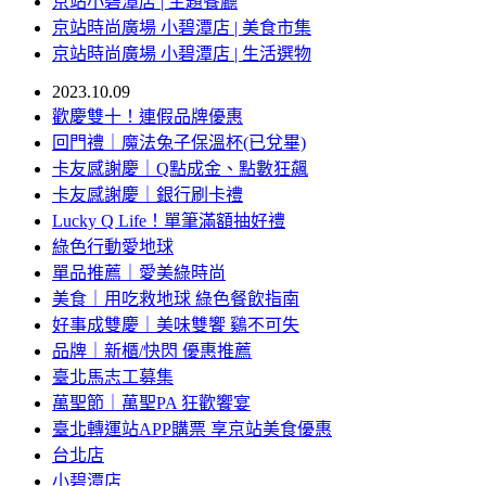
京站小碧潭店 | 主題餐廳
京站時尚廣場 小碧潭店 | 美食市集
京站時尚廣場 小碧潭店 | 生活選物
2023.10.09
歡慶雙十！連假品牌優惠
回門禮｜魔法兔子保溫杯(已兌畢)
卡友感謝慶｜Q點成金、點數狂飆
卡友感謝慶｜銀行刷卡禮
Lucky Q Life！單筆滿額抽好禮
綠色行動愛地球
單品推薦｜愛美綠時尚
美食｜用吃救地球 綠色餐飲指南
好事成雙慶｜美味雙饗 鷄不可失
品牌｜新櫃/快閃 優惠推薦
臺北馬志工募集
萬聖節｜萬聖PA 狂歡饗宴
臺北轉運站APP購票 享京站美食優惠
台北店
小碧潭店