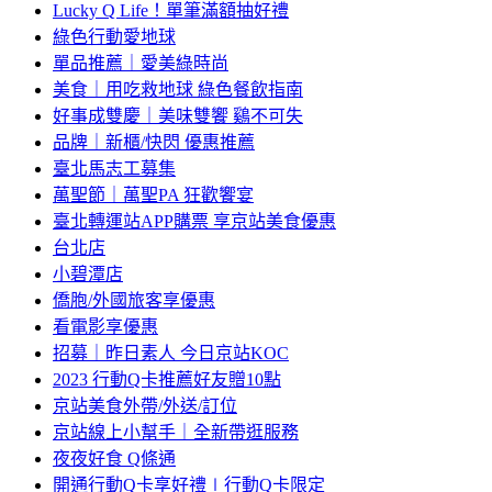
Lucky Q Life！單筆滿額抽好禮
綠色行動愛地球
單品推薦｜愛美綠時尚
美食｜用吃救地球 綠色餐飲指南
好事成雙慶｜美味雙饗 鷄不可失
品牌｜新櫃/快閃 優惠推薦
臺北馬志工募集
萬聖節｜萬聖PA 狂歡饗宴
臺北轉運站APP購票 享京站美食優惠
台北店
小碧潭店
僑胞/外國旅客享優惠
看電影享優惠
招募｜昨日素人 今日京站KOC
2023 行動Q卡推薦好友贈10點
京站美食外帶/外送/訂位
京站線上小幫手｜全新帶逛服務
夜夜好食 Q條通
開通行動Q卡享好禮∣行動Q卡限定