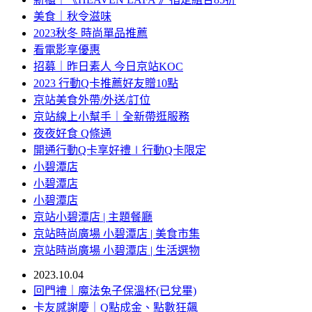
美食｜秋令滋味
2023秋冬 時尚單品推薦
看電影享優惠
招募｜昨日素人 今日京站KOC
2023 行動Q卡推薦好友贈10點
京站美食外帶/外送/訂位
京站線上小幫手｜全新帶逛服務
夜夜好食 Q條通
開通行動Q卡享好禮∣行動Q卡限定
小碧潭店
小碧潭店
小碧潭店
京站小碧潭店 | 主題餐廳
京站時尚廣場 小碧潭店 | 美食市集
京站時尚廣場 小碧潭店 | 生活選物
2023.10.04
回門禮｜魔法兔子保溫杯(已兌畢)
卡友感謝慶｜Q點成金、點數狂飆