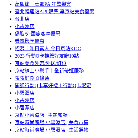
萬聖節｜萬聖PA 狂歡饗宴
臺北轉運站APP購票 享京站美食優惠
台北店
小碧潭店
僑胞/外國旅客享優惠
看電影享優惠
招募｜昨日素人 今日京站KOC
2023 行動Q卡推薦好友贈10點
京站美食外帶/外送/訂位
京站線上小幫手｜全新帶逛服務
夜夜好食 Q條通
開通行動Q卡享好禮∣行動Q卡限定
小碧潭店
小碧潭店
小碧潭店
京站小碧潭店 | 主題餐廳
京站時尚廣場 小碧潭店 | 美食市集
京站時尚廣場 小碧潭店 | 生活選物