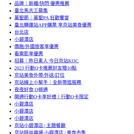
品牌｜新櫃/快閃 優惠推薦
臺北馬志工募集
萬聖節｜萬聖PA 狂歡饗宴
臺北轉運站APP購票 享京站美食優惠
台北店
小碧潭店
僑胞/外國旅客享優惠
看電影享優惠
招募｜昨日素人 今日京站KOC
2023 行動Q卡推薦好友贈10點
京站美食外帶/外送/訂位
京站線上小幫手｜全新帶逛服務
夜夜好食 Q條通
開通行動Q卡享好禮∣行動Q卡限定
小碧潭店
小碧潭店
小碧潭店
京站小碧潭店 | 主題餐廳
京站時尚廣場 小碧潭店 | 美食市集