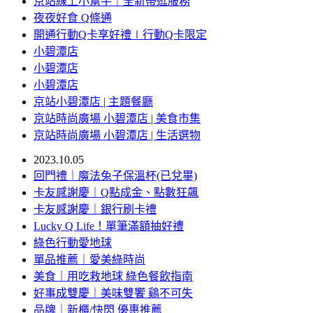
京站線上小幫手｜全新帶逛服務
夜夜好食 Q條通
開通行動Q卡享好禮∣行動Q卡限定
小碧潭店
小碧潭店
小碧潭店
京站小碧潭店 | 主題餐廳
京站時尚廣場 小碧潭店 | 美食市集
京站時尚廣場 小碧潭店 | 生活選物
2023.10.05
回門禮｜魔法兔子保溫杯(已兌畢)
卡友感謝慶｜Q點成金、點數狂飆
卡友感謝慶｜銀行刷卡禮
Lucky Q Life！單筆滿額抽好禮
綠色行動愛地球
單品推薦｜愛美綠時尚
美食｜用吃救地球 綠色餐飲指南
好事成雙慶｜美味雙饗 鷄不可失
品牌｜新櫃/快閃 優惠推薦