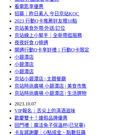
看電影享優惠
招募｜昨日素人 今日京站KOC
2023 行動Q卡推薦好友贈10點
京站美食外帶/外送/訂位
京站線上小幫手｜全新帶逛服務
夜夜好食 Q條通
開通行動Q卡享好禮∣行動Q卡限定
小碧潭店
小碧潭店
小碧潭店
京站小碧潭店 | 主題餐廳
京站時尚廣場 小碧潭店 | 美食市集
京站時尚廣場 小碧潭店 | 生活選物
2023.10.07
VIP報名｜舌尖上的清酒滋味
歡慶雙十！連假品牌優惠
回門禮｜魔法兔子保溫杯(已兌畢)
卡友感謝慶｜Q點成金、點數狂飆