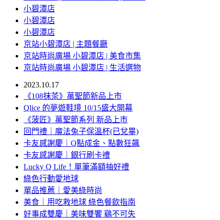
小碧潭店
小碧潭店
小碧潭店
京站小碧潭店 | 主題餐廳
京站時尚廣場 小碧潭店 | 美食市集
京站時尚廣場 小碧潭店 | 生活選物
2023.10.17
《108抹茶》萬聖節新品上市
Qlice 的夢遊鞋境 10/15盛大開幕
《菠匠》萬聖節系列 新品上市
回門禮｜魔法兔子保溫杯(已兌畢)
卡友感謝慶｜Q點成金、點數狂飆
卡友感謝慶｜銀行刷卡禮
Lucky Q Life！單筆滿額抽好禮
綠色行動愛地球
單品推薦｜愛美綠時尚
美食｜用吃救地球 綠色餐飲指南
好事成雙慶｜美味雙饗 鷄不可失