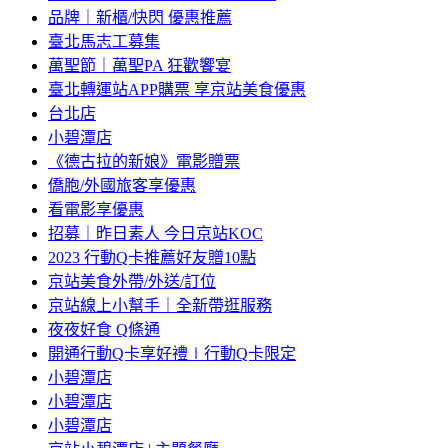
品牌｜新櫃/快閃 優惠推薦
臺北馬志工募集
萬聖節｜萬聖PA 狂歡饗宴
臺北轉運站APP購票 享京站美食優惠
台北店
小碧潭店
《德古拉的新娘》電影贈票
僑胞/外國旅客享優惠
看電影享優惠
招募｜昨日素人 今日京站KOC
2023 行動Q卡推薦好友贈10點
京站美食外帶/外送/訂位
京站線上小幫手｜全新帶逛服務
夜夜好食 Q條通
開通行動Q卡享好禮∣行動Q卡限定
小碧潭店
小碧潭店
小碧潭店