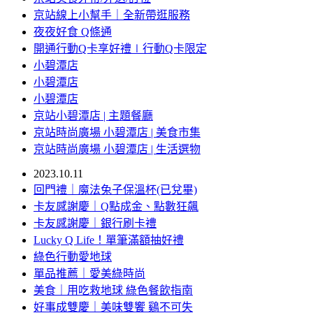
京站線上小幫手｜全新帶逛服務
夜夜好食 Q條通
開通行動Q卡享好禮∣行動Q卡限定
小碧潭店
小碧潭店
小碧潭店
京站小碧潭店 | 主題餐廳
京站時尚廣場 小碧潭店 | 美食市集
京站時尚廣場 小碧潭店 | 生活選物
2023.10.11
回門禮｜魔法兔子保溫杯(已兌畢)
卡友感謝慶｜Q點成金、點數狂飆
卡友感謝慶｜銀行刷卡禮
Lucky Q Life！單筆滿額抽好禮
綠色行動愛地球
單品推薦｜愛美綠時尚
美食｜用吃救地球 綠色餐飲指南
好事成雙慶｜美味雙饗 鷄不可失