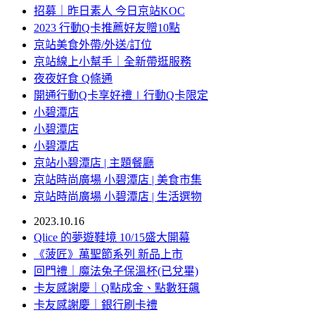
招募｜昨日素人 今日京站KOC
2023 行動Q卡推薦好友贈10點
京站美食外帶/外送/訂位
京站線上小幫手｜全新帶逛服務
夜夜好食 Q條通
開通行動Q卡享好禮∣行動Q卡限定
小碧潭店
小碧潭店
小碧潭店
京站小碧潭店 | 主題餐廳
京站時尚廣場 小碧潭店 | 美食市集
京站時尚廣場 小碧潭店 | 生活選物
2023.10.16
Qlice 的夢遊鞋境 10/15盛大開幕
《菠匠》萬聖節系列 新品上市
回門禮｜魔法兔子保溫杯(已兌畢)
卡友感謝慶｜Q點成金、點數狂飆
卡友感謝慶｜銀行刷卡禮