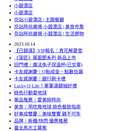
小碧潭店
小碧潭店
京站小碧潭店 | 主題餐廳
京站時尚廣場 小碧潭店 | 美食市集
京站時尚廣場 小碧潭店 | 生活選物
2023.10.14
【已額滿】VIP報名｜真花解憂室
《菠匠》萬聖節系列 新品上市
回門禮｜魔法兔子保溫杯(已兌畢)
卡友感謝慶｜Q點成金、點數狂飆
卡友感謝慶｜銀行刷卡禮
Lucky Q Life！單筆滿額抽好禮
綠色行動愛地球
單品推薦｜愛美綠時尚
美食｜用吃救地球 綠色餐飲指南
好事成雙慶｜美味雙饗 鷄不可失
品牌｜新櫃/快閃 優惠推薦
臺北馬志工募集