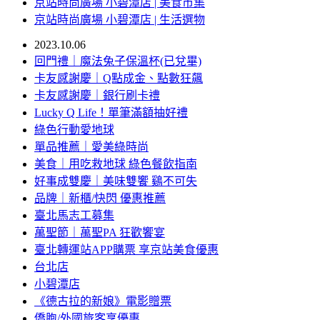
京站時尚廣場 小碧潭店 | 美食市集
京站時尚廣場 小碧潭店 | 生活選物
2023.10.06
回門禮｜魔法兔子保溫杯(已兌畢)
卡友感謝慶｜Q點成金、點數狂飆
卡友感謝慶｜銀行刷卡禮
Lucky Q Life！單筆滿額抽好禮
綠色行動愛地球
單品推薦｜愛美綠時尚
美食｜用吃救地球 綠色餐飲指南
好事成雙慶｜美味雙饗 鷄不可失
品牌｜新櫃/快閃 優惠推薦
臺北馬志工募集
萬聖節｜萬聖PA 狂歡饗宴
臺北轉運站APP購票 享京站美食優惠
台北店
小碧潭店
《德古拉的新娘》電影贈票
僑胞/外國旅客享優惠