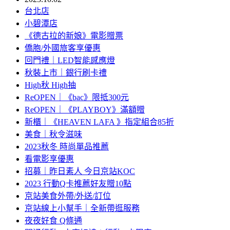
台北店
小碧潭店
《德古拉的新娘》電影贈票
僑胞/外國旅客享優惠
回門禮｜LED智能感應燈
秋裝上市｜銀行刷卡禮
High秋 High抽
ReOPEN｜《bac》限抵300元
ReOPEN｜《PLAYBOY》滿額贈
新櫃｜《HEAVEN LAFA 》指定組合85折
美食｜秋令滋味
2023秋冬 時尚單品推薦
看電影享優惠
招募｜昨日素人 今日京站KOC
2023 行動Q卡推薦好友贈10點
京站美食外帶/外送/訂位
京站線上小幫手｜全新帶逛服務
夜夜好食 Q條通