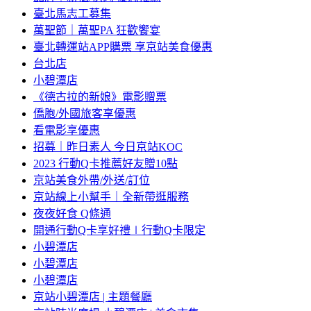
臺北馬志工募集
萬聖節｜萬聖PA 狂歡饗宴
臺北轉運站APP購票 享京站美食優惠
台北店
小碧潭店
《德古拉的新娘》電影贈票
僑胞/外國旅客享優惠
看電影享優惠
招募｜昨日素人 今日京站KOC
2023 行動Q卡推薦好友贈10點
京站美食外帶/外送/訂位
京站線上小幫手｜全新帶逛服務
夜夜好食 Q條通
開通行動Q卡享好禮∣行動Q卡限定
小碧潭店
小碧潭店
小碧潭店
京站小碧潭店 | 主題餐廳