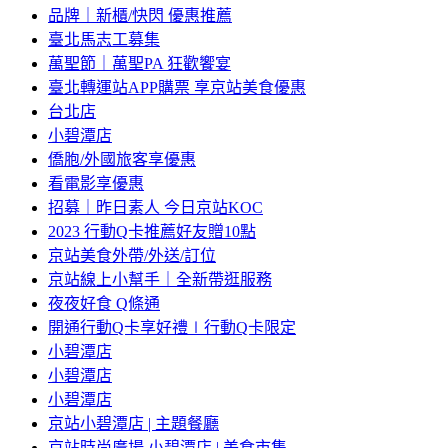
品牌｜新櫃/快閃 優惠推薦
臺北馬志工募集
萬聖節｜萬聖PA 狂歡饗宴
臺北轉運站APP購票 享京站美食優惠
台北店
小碧潭店
僑胞/外國旅客享優惠
看電影享優惠
招募｜昨日素人 今日京站KOC
2023 行動Q卡推薦好友贈10點
京站美食外帶/外送/訂位
京站線上小幫手｜全新帶逛服務
夜夜好食 Q條通
開通行動Q卡享好禮∣行動Q卡限定
小碧潭店
小碧潭店
小碧潭店
京站小碧潭店 | 主題餐廳
京站時尚廣場 小碧潭店 | 美食市集