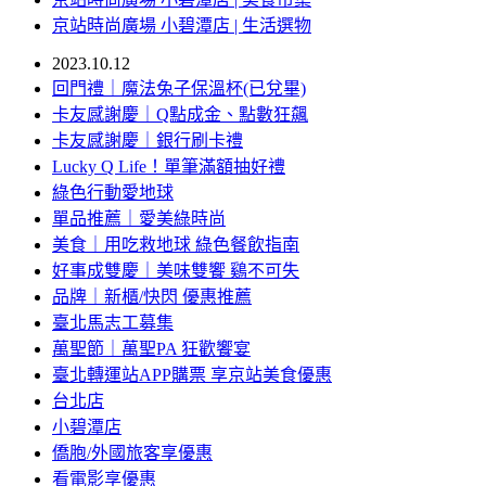
京站時尚廣場 小碧潭店 | 生活選物
2023.10.12
回門禮｜魔法兔子保溫杯(已兌畢)
卡友感謝慶｜Q點成金、點數狂飆
卡友感謝慶｜銀行刷卡禮
Lucky Q Life！單筆滿額抽好禮
綠色行動愛地球
單品推薦｜愛美綠時尚
美食｜用吃救地球 綠色餐飲指南
好事成雙慶｜美味雙饗 鷄不可失
品牌｜新櫃/快閃 優惠推薦
臺北馬志工募集
萬聖節｜萬聖PA 狂歡饗宴
臺北轉運站APP購票 享京站美食優惠
台北店
小碧潭店
僑胞/外國旅客享優惠
看電影享優惠