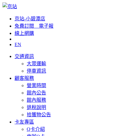
京站-小碧潭店
免費訂閱__電子報
線上網購
EN
交通資訊
大眾運輸
停車資訊
顧客服務
營業時間
館內公告
館內服務
退稅說明
拾獲物公告
卡友專區
Q卡介紹