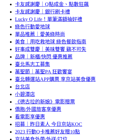
卡友感謝慶｜Q點成金、點數狂飆
卡友感謝慶｜銀行刷卡禮
Lucky Q Life！單筆滿額抽好禮
綠色行動愛地球
單品推薦｜愛美綠時尚
美食｜用吃救地球 綠色餐飲指南
好事成雙慶｜美味雙饗 鷄不可失
品牌｜新櫃/快閃 優惠推薦
臺北馬志工募集
萬聖節｜萬聖PA 狂歡饗宴
臺北轉運站APP購票 享京站美食優惠
台北店
小碧潭店
《德古拉的新娘》電影贈票
僑胞/外國旅客享優惠
看電影享優惠
招募｜昨日素人 今日京站KOC
2023 行動Q卡推薦好友贈10點
京站美食外帶/外送/訂位