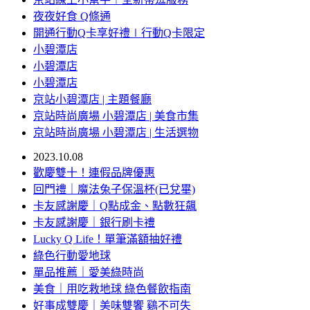
夜夜好食 Q條通
開通行動Q卡享好禮∣行動Q卡限定
小碧潭店
小碧潭店
小碧潭店
京站小碧潭店 | 主題餐廳
京站時尚廣場 小碧潭店 | 美食市集
京站時尚廣場 小碧潭店 | 生活選物
2023.10.08
歡慶雙十！連假品牌優惠
回門禮｜魔法兔子保溫杯(已兌畢)
卡友感謝慶｜Q點成金、點數狂飆
卡友感謝慶｜銀行刷卡禮
Lucky Q Life！單筆滿額抽好禮
綠色行動愛地球
單品推薦｜愛美綠時尚
美食｜用吃救地球 綠色餐飲指南
好事成雙慶｜美味雙饗 鷄不可失