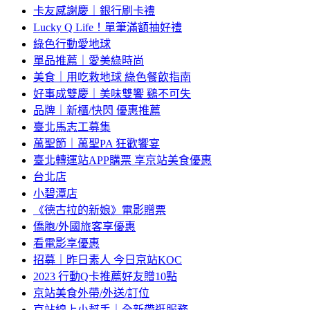
卡友感謝慶｜銀行刷卡禮
Lucky Q Life！單筆滿額抽好禮
綠色行動愛地球
單品推薦｜愛美綠時尚
美食｜用吃救地球 綠色餐飲指南
好事成雙慶｜美味雙饗 鷄不可失
品牌｜新櫃/快閃 優惠推薦
臺北馬志工募集
萬聖節｜萬聖PA 狂歡饗宴
臺北轉運站APP購票 享京站美食優惠
台北店
小碧潭店
《德古拉的新娘》電影贈票
僑胞/外國旅客享優惠
看電影享優惠
招募｜昨日素人 今日京站KOC
2023 行動Q卡推薦好友贈10點
京站美食外帶/外送/訂位
京站線上小幫手｜全新帶逛服務