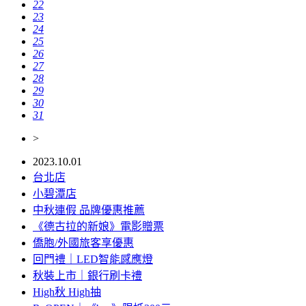
22
23
24
25
26
27
28
29
30
31
>
2023.10.01
台北店
小碧潭店
中秋連假 品牌優惠推薦
《德古拉的新娘》電影贈票
僑胞/外國旅客享優惠
回門禮｜LED智能感應燈
秋裝上市｜銀行刷卡禮
High秋 High抽