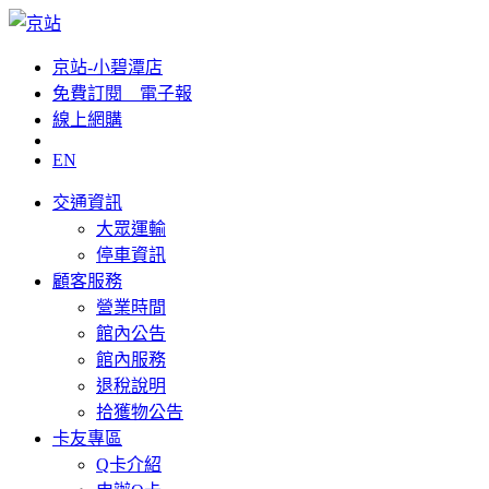
京站-小碧潭店
免費訂閱__電子報
線上網購
EN
交通資訊
大眾運輸
停車資訊
顧客服務
營業時間
館內公告
館內服務
退稅說明
拾獲物公告
卡友專區
Q卡介紹