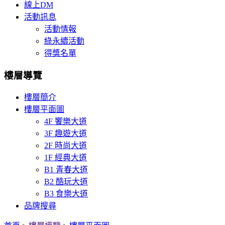
線上DM
活動訊息
活動情報
綠永續活動
得獎名單
樓層導覽
樓層簡介
樓層平面圖
4F 饗樂大道
3F 趣遊大道
2F 時尚大道
1F 經典大道
B1 青春大道
B2 酷玩大道
B3 食樂大道
品牌搜尋