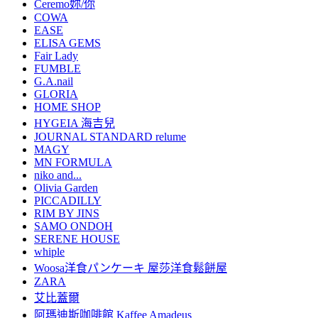
Ceremo妳/你
COWA
EASE
ELISA GEMS
Fair Lady
FUMBLE
G.A.nail
GLORIA
HOME SHOP
HYGEIA 海吉兒
JOURNAL STANDARD relume
MAGY
MN FORMULA
niko and...
Olivia Garden
PICCADILLY
RIM BY JINS
SAMO ONDOH
SERENE HOUSE
whiple
Woosa洋食パンケーキ 屋莎洋食鬆餅屋
ZARA
艾比蓋爾
阿瑪迪斯咖啡館 Kaffee Amadeus