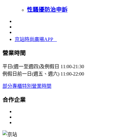
性騷擾防治申訴
京站時尚廣場APP
營業時間
平日(週一至週四)及例假日
11:00-21:30
例假日前一日(週五、週六)
11:00-22:00
部分專櫃特別營業時間
合作企業