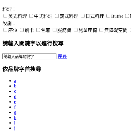
料理：
美式料理
中式料理
義式料理
日式料理
Buffet
設施：
座位
刷卡
包廂
服務費
兒童座椅
無障礙空間
請輸入關鍵字以進行搜尋
搜尋
依品牌字首搜尋
a
b
c
d
e
f
g
h
i
j