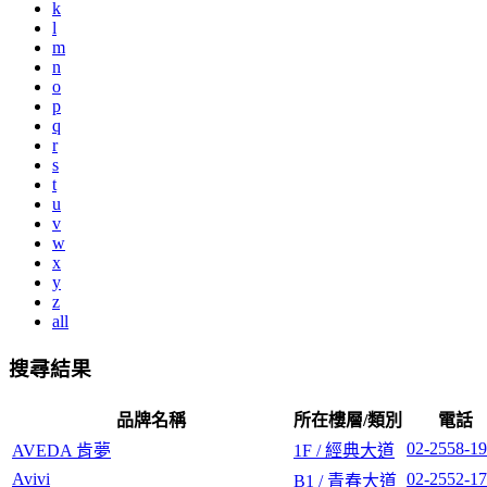
k
l
m
n
o
p
q
r
s
t
u
v
w
x
y
z
all
搜尋結果
品牌名稱
所在樓層/類別
電話
02-2558-1
AVEDA 肯夢
1F / 經典大道
Avivi
02-2552-1
B1 / 青春大道