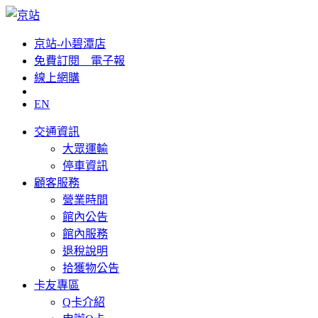
京站-小碧潭店
免費訂閱__電子報
線上網購
EN
交通資訊
大眾運輸
停車資訊
顧客服務
營業時間
館內公告
館內服務
退稅說明
拾獲物公告
卡友專區
Q卡介紹