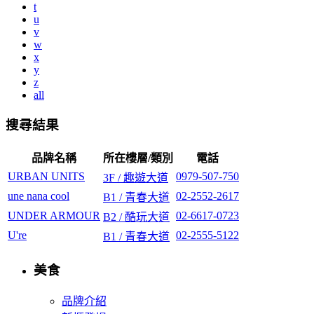
t
u
v
w
x
y
z
all
搜尋結果
品牌名稱
所在樓層/類別
電話
URBAN UNITS
0979-507-750
3F / 趣遊大道
une nana cool
02-2552-2617
B1 / 青春大道
UNDER ARMOUR
02-6617-0723
B2 / 酷玩大道
U're
02-2555-5122
B1 / 青春大道
美食
品牌介紹