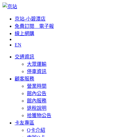
京站-小碧潭店
免費訂閱__電子報
線上網購
EN
交通資訊
大眾運輸
停車資訊
顧客服務
營業時間
館內公告
館內服務
退稅說明
拾獲物公告
卡友專區
Q卡介紹