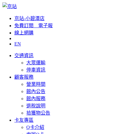
京站-小碧潭店
免費訂閱__電子報
線上網購
EN
交通資訊
大眾運輸
停車資訊
顧客服務
營業時間
館內公告
館內服務
退稅說明
拾獲物公告
卡友專區
Q卡介紹