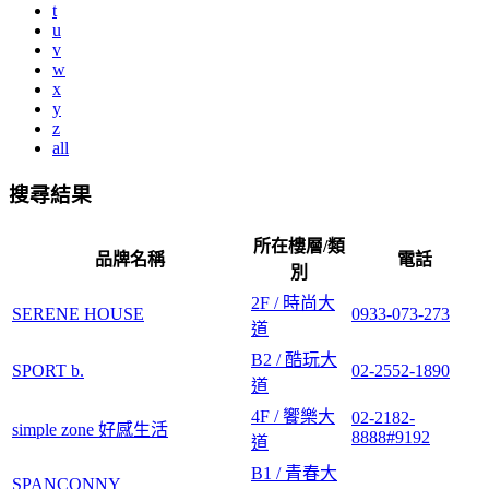
t
u
v
w
x
y
z
all
搜尋結果
所在樓層/類
品牌名稱
電話
別
2F / 時尚大
SERENE HOUSE
0933-073-273
道
B2 / 酷玩大
SPORT b.
02-2552-1890
道
4F / 饗樂大
02-2182-
simple zone 好感生活
8888#9192
道
B1 / 青春大
SPANCONNY