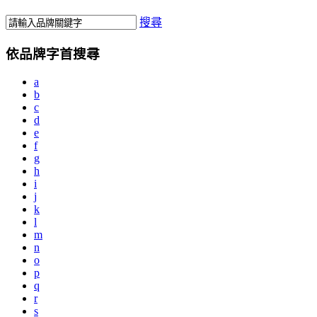
搜尋
依品牌字首搜尋
a
b
c
d
e
f
g
h
i
j
k
l
m
n
o
p
q
r
s