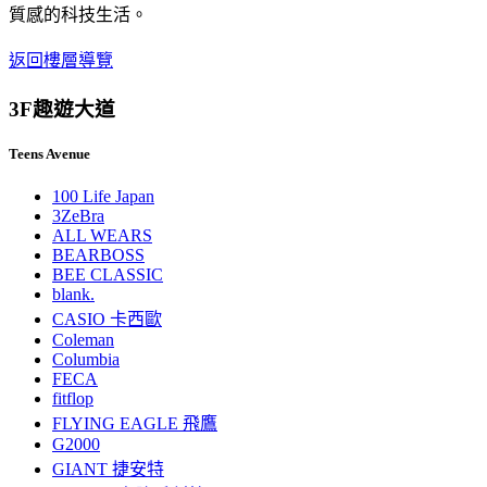
質感的科技生活。
返回樓層導覽
3F
趣遊大道
Teens Avenue
100 Life Japan
3ZeBra
ALL WEARS
BEARBOSS
BEE CLASSIC
blank.
CASIO 卡西歐
Coleman
Columbia
FECA
fitflop
FLYING EAGLE 飛鷹
G2000
GIANT 捷安特