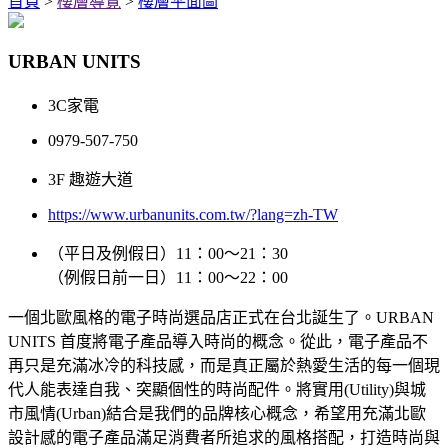
首頁
>
樓層導覽
>
樓層平面圖
URBAN UNITS
3C家電
0979-507-750
3F 趣遊大道
https://www.urbanunits.com.tw/?lang=zh-TW
（平日及例假日）11：00～21：30
（例假日前一日）11：00～22：00
一個北歐風格的電子時尚選品店正式在台北誕生了。URBAN
UNITS 首度將電子產品導入時尚的概念。從此，電子產品不
再只是充滿冰冷的科技感，而是真正屬於熱愛生活的每一個現
代人能表達自我、突顯個性的時尚配件。將實用(Utility)與城
市風情(Urban)結合是我們的品牌核心概念，希望用充滿北歐
設計感的電子產品滿足消費者所追求的風格搭配，打造時尚與