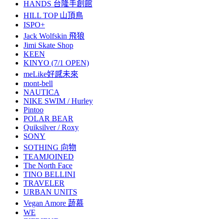
HANDS 台隆手創館
HILL TOP 山頂鳥
ISPO+
Jack Wolfskin 飛狼
Jimi Skate Shop
KEEN
KINYO (7/1 OPEN)
meLike好感未來
mont-bell
NAUTICA
NIKE SWIM / Hurley
Pintoo
POLAR BEAR
Quiksilver / Roxy
SONY
SOTHING 向物
TEAMJOINED
The North Face
TINO BELLINI
TRAVELER
URBAN UNITS
Vegan Amore 蔬慕
WE