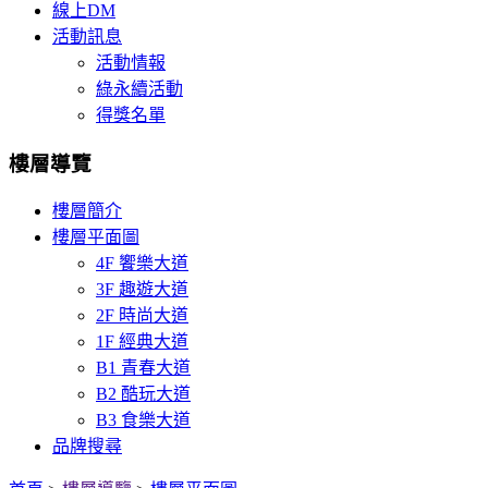
線上DM
活動訊息
活動情報
綠永續活動
得獎名單
樓層導覽
樓層簡介
樓層平面圖
4F 饗樂大道
3F 趣遊大道
2F 時尚大道
1F 經典大道
B1 青春大道
B2 酷玩大道
B3 食樂大道
品牌搜尋