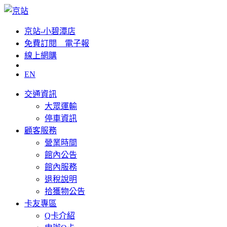
京站-小碧潭店
免費訂閱__電子報
線上網購
EN
交通資訊
大眾運輸
停車資訊
顧客服務
營業時間
館內公告
館內服務
退稅說明
拾獲物公告
卡友專區
Q卡介紹