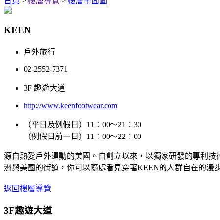
首頁
>
樓層導覽
>
樓層平面圖
KEEN
戶外旅行
02-2552-7371
3F 趣遊大道
http://www.keenfootwear.com
（平日及例假日）11：00～21：30
（例假日前一日）11：00～22：00
源自熱愛戶外運動的美國。自創立以來，以獨家研發的專利技
洲與美國的街道，你可以隨處看見穿著KEEN的人群自在的漫
返回樓層導覽
3F
趣遊大道