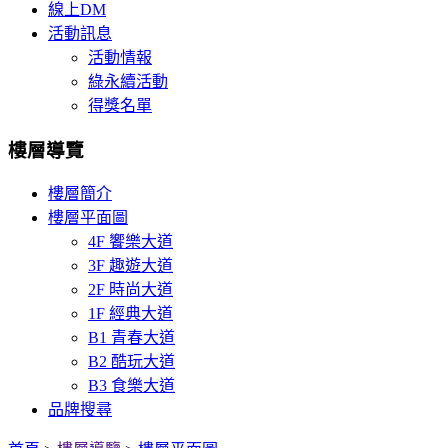
線上DM
活動訊息
活動情報
綠永續活動
得獎名單
樓層導覽
樓層簡介
樓層平面圖
4F 饗樂大道
3F 趣遊大道
2F 時尚大道
1F 經典大道
B1 青春大道
B2 酷玩大道
B3 食樂大道
品牌搜尋