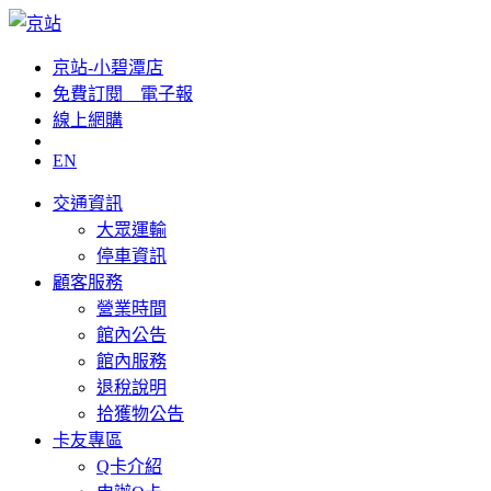
京站-小碧潭店
免費訂閱__電子報
線上網購
EN
交通資訊
大眾運輸
停車資訊
顧客服務
營業時間
館內公告
館內服務
退稅說明
拾獲物公告
卡友專區
Q卡介紹