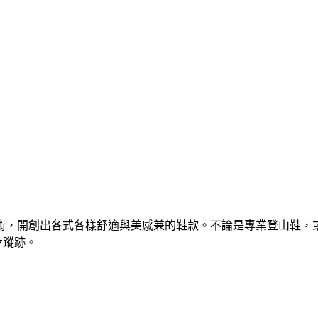
術，開創出各式各樣舒適與美感兼的鞋款。不論是專業登山鞋，或
步蹤跡。