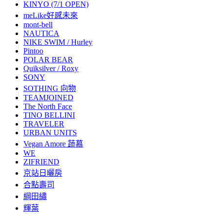
KINYO (7/1 OPEN)
meLike好感未來
mont-bell
NAUTICA
NIKE SWIM / Hurley
Pintoo
POLAR BEAR
Quiksilver / Roxy
SONY
SOTHING 向物
TEAMJOINED
The North Face
TINO BELLINI
TRAVELER
URBAN UNITS
Vegan Amore 蔬慕
WE
ZIFRIEND
京站日曬房
合點壽司
綱田繡
輝葉