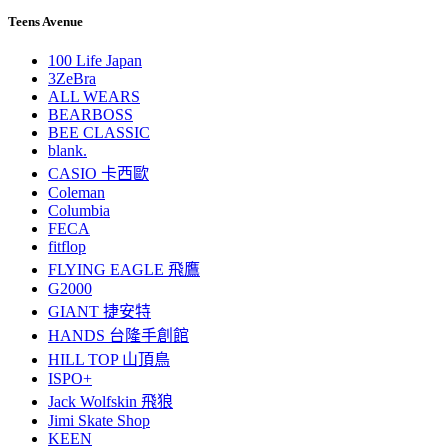
Teens Avenue
100 Life Japan
3ZeBra
ALL WEARS
BEARBOSS
BEE CLASSIC
blank.
CASIO 卡西歐
Coleman
Columbia
FECA
fitflop
FLYING EAGLE 飛鷹
G2000
GIANT 捷安特
HANDS 台隆手創館
HILL TOP 山頂鳥
ISPO+
Jack Wolfskin 飛狼
Jimi Skate Shop
KEEN