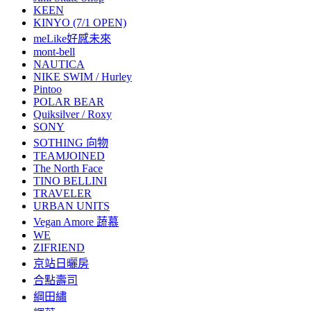
KEEN
KINYO (7/1 OPEN)
meLike好感未來
mont-bell
NAUTICA
NIKE SWIM / Hurley
Pintoo
POLAR BEAR
Quiksilver / Roxy
SONY
SOTHING 向物
TEAMJOINED
The North Face
TINO BELLINI
TRAVELER
URBAN UNITS
Vegan Amore 蔬慕
WE
ZIFRIEND
京站日曬房
合點壽司
綱田繡