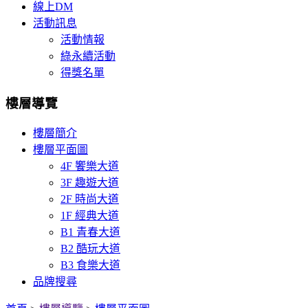
線上DM
活動訊息
活動情報
綠永續活動
得獎名單
樓層導覽
樓層簡介
樓層平面圖
4F 饗樂大道
3F 趣遊大道
2F 時尚大道
1F 經典大道
B1 青春大道
B2 酷玩大道
B3 食樂大道
品牌搜尋