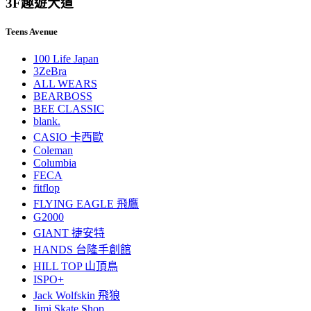
3F
趣遊大道
Teens Avenue
100 Life Japan
3ZeBra
ALL WEARS
BEARBOSS
BEE CLASSIC
blank.
CASIO 卡西歐
Coleman
Columbia
FECA
fitflop
FLYING EAGLE 飛鷹
G2000
GIANT 捷安特
HANDS 台隆手創館
HILL TOP 山頂鳥
ISPO+
Jack Wolfskin 飛狼
Jimi Skate Shop