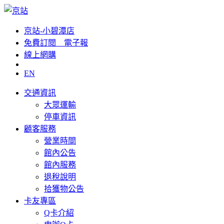
京站-小碧潭店
免費訂閱__電子報
線上網購
EN
交通資訊
大眾運輸
停車資訊
顧客服務
營業時間
館內公告
館內服務
退稅說明
拾獲物公告
卡友專區
Q卡介紹