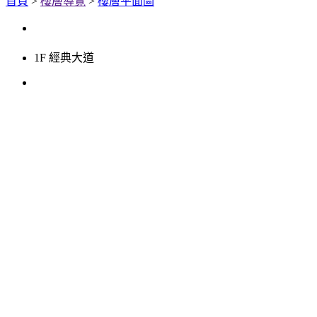
首頁
>
樓層導覽
>
樓層平面圖
1F 經典大道