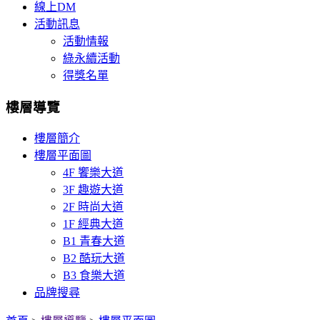
線上DM
活動訊息
活動情報
綠永續活動
得獎名單
樓層導覽
樓層簡介
樓層平面圖
4F 饗樂大道
3F 趣遊大道
2F 時尚大道
1F 經典大道
B1 青春大道
B2 酷玩大道
B3 食樂大道
品牌搜尋