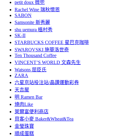
petit doux 微兜
Rachel Wine 瑞秋懷恩
SABON
Samsonite 新秀麗
shu uemura 植村秀
SK-II
STARBUCKS COFFEE 星巴克咖啡
SWAROVSKI 施華洛世奇
Ten Thousand Coffee
VINCENT’S WORLD 文森先生
Watsons 屈臣氏
ZARA
六星京站投注站/晶讚運動彩券
天吉屋
明 Ramen Bar
燒肉Like
萊爾富便利商店
貝客小麥 Baker&Wheat&Tea
金瑩珠寶
順成蛋糕