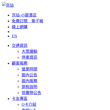
京站-小碧潭店
免費訂閱__電子報
線上網購
EN
交通資訊
大眾運輸
停車資訊
顧客服務
營業時間
館內公告
館內服務
退稅說明
拾獲物公告
卡友專區
Q卡介紹