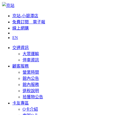
京站-小碧潭店
免費訂閱__電子報
線上網購
EN
交通資訊
大眾運輸
停車資訊
顧客服務
營業時間
館內公告
館內服務
退稅說明
拾獲物公告
卡友專區
Q卡介紹