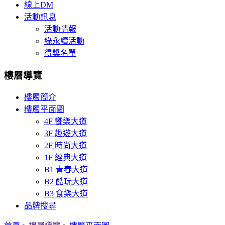
線上DM
活動訊息
活動情報
綠永續活動
得獎名單
樓層導覽
樓層簡介
樓層平面圖
4F 饗樂大道
3F 趣遊大道
2F 時尚大道
1F 經典大道
B1 青春大道
B2 酷玩大道
B3 食樂大道
品牌搜尋