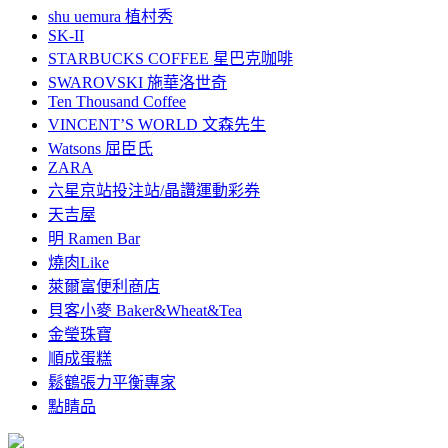
shu uemura 植村秀
SK-II
STARBUCKS COFFEE 星巴克咖啡
SWAROVSKI 施華洛世奇
Ten Thousand Coffee
VINCENT’S WORLD 文森先生
Watsons 屈臣氏
ZARA
六星京站投注站/晶讚運動彩券
天吉屋
明 Ramen Bar
燒肉Like
萊爾富便利商店
貝客小麥 Baker&Wheat&Tea
金瑩珠寶
順成蛋糕
鬆鶴張力平衡專家
點睛品