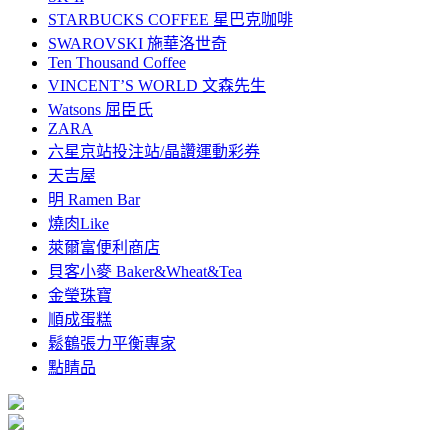
STARBUCKS COFFEE 星巴克咖啡
SWAROVSKI 施華洛世奇
Ten Thousand Coffee
VINCENT’S WORLD 文森先生
Watsons 屈臣氏
ZARA
六星京站投注站/晶讚運動彩券
天吉屋
明 Ramen Bar
燒肉Like
萊爾富便利商店
貝客小麥 Baker&Wheat&Tea
金瑩珠寶
順成蛋糕
鬆鶴張力平衡專家
點睛品