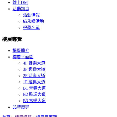
線上DM
活動訊息
活動情報
綠永續活動
得獎名單
樓層導覽
樓層簡介
樓層平面圖
4F 饗樂大道
3F 趣遊大道
2F 時尚大道
1F 經典大道
B1 青春大道
B2 酷玩大道
B3 食樂大道
品牌搜尋