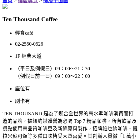
首頁
>
樓層導覽
>
樓層平面圖
Ten Thousand Coffee
輕食café
02-2550-0526
1F 經典大道
（平日及例假日）09：00～21：30
（例假日前一日）09：00～22：00
座位
有
刷卡
有
TEN THOUSAND 是為了迎合全世界的高水準咖啡消費而打
造的品牌，被紐約媒體譽為必喝 Top 7 精品咖啡，所有飲品及
餐點使用高品質咖啡豆及新鮮原料製作，招牌維也納咖啡、提
拉米蘇可頌等多種口味皆受大眾喜愛。其創辦人貫徹「1 萬小