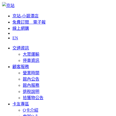
京站-小碧潭店
免費訂閱__電子報
線上網購
EN
交通資訊
大眾運輸
停車資訊
顧客服務
營業時間
館內公告
館內服務
退稅說明
拾獲物公告
卡友專區
Q卡介紹