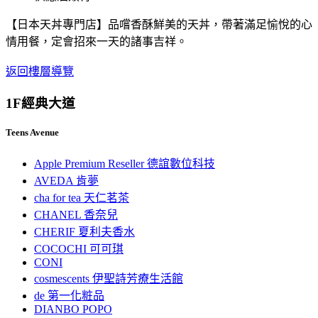
【日本天丼專門店】品嚐香酥鮮美的天丼，帶著滿足愉悅的心
情用餐，定會招來一天的諸事吉祥。
返回樓層導覽
1F
經典大道
Teens Avenue
Apple Premium Reseller 德誼數位科技
AVEDA 肯夢
cha for tea 天仁茗茶
CHANEL 香奈兒
CHERIF 夏利夫香水
COCOCHI 可可琪
CONI
cosmescents 伊聖詩芳療生活館
de 第一化粧品
DIANBO POPO