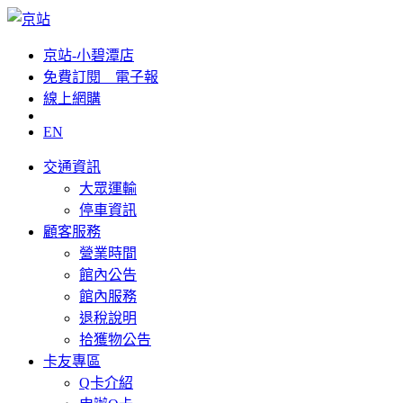
京站-小碧潭店
免費訂閱__電子報
線上網購
EN
交通資訊
大眾運輸
停車資訊
顧客服務
營業時間
館內公告
館內服務
退稅說明
拾獲物公告
卡友專區
Q卡介紹