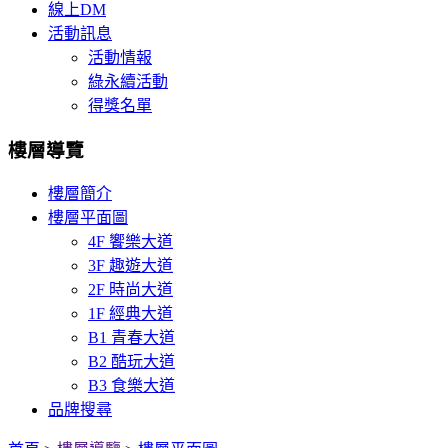
線上DM
活動訊息
活動情報
綠永續活動
得獎名單
樓層導覽
樓層簡介
樓層平面圖
4F 饗樂大道
3F 趣遊大道
2F 時尚大道
1F 經典大道
B1 青春大道
B2 酷玩大道
B3 食樂大道
品牌搜尋