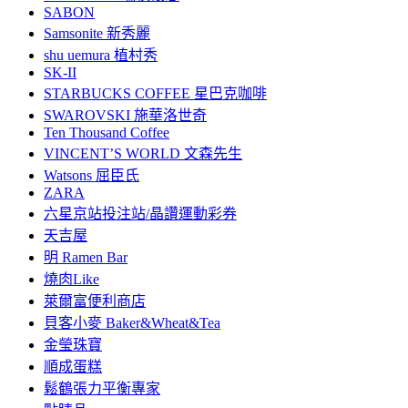
SABON
Samsonite 新秀麗
shu uemura 植村秀
SK-II
STARBUCKS COFFEE 星巴克咖啡
SWAROVSKI 施華洛世奇
Ten Thousand Coffee
VINCENT’S WORLD 文森先生
Watsons 屈臣氏
ZARA
六星京站投注站/晶讚運動彩券
天吉屋
明 Ramen Bar
燒肉Like
萊爾富便利商店
貝客小麥 Baker&Wheat&Tea
金瑩珠寶
順成蛋糕
鬆鶴張力平衡專家