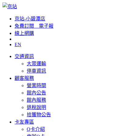
京站-小碧潭店
免費訂閱__電子報
線上網購
EN
交通資訊
大眾運輸
停車資訊
顧客服務
營業時間
館內公告
館內服務
退稅說明
拾獲物公告
卡友專區
Q卡介紹