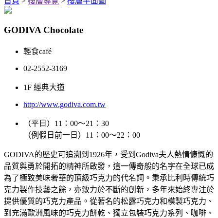
首頁
>
樓層導覽
>
樓層平面圖
GODIVA Chocolate
輕食café
02-2552-3169
1F 經典大道
http://www.godiva.com.tw
（平日）11：00～21：30
（例假日前一日）11：00～22：00
GODIVA的歷史可追溯到1926年，受到Godiva夫人熱情慷慨的
品質與勇於開拓的精神所啟發，這一傳奇般的名字在全球已成
為了極致美味奢華的頂級巧克力的代名詞。秉承比利時傳統巧
克力製作技藝之餘，亦致力於不斷的創新，多年來始終專注於
提供優質的巧克力產品。從著名的松露巧克力和模製巧克力、
到充滿歐洲風味的巧克力餅乾、獨立包裝巧克力系列、咖啡、