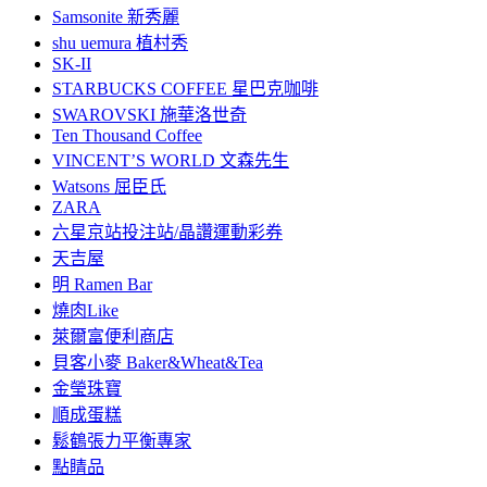
Samsonite 新秀麗
shu uemura 植村秀
SK-II
STARBUCKS COFFEE 星巴克咖啡
SWAROVSKI 施華洛世奇
Ten Thousand Coffee
VINCENT’S WORLD 文森先生
Watsons 屈臣氏
ZARA
六星京站投注站/晶讚運動彩券
天吉屋
明 Ramen Bar
燒肉Like
萊爾富便利商店
貝客小麥 Baker&Wheat&Tea
金瑩珠寶
順成蛋糕
鬆鶴張力平衡專家
點睛品