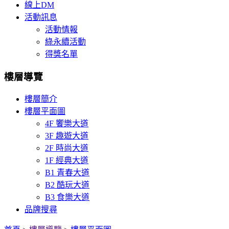
線上DM
活動訊息
活動情報
綠永續活動
得獎名單
樓層導覽
樓層簡介
樓層平面圖
4F 饗樂大道
3F 趣遊大道
2F 時尚大道
1F 經典大道
B1 青春大道
B2 酷玩大道
B3 食樂大道
品牌搜尋