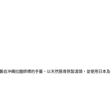
廳，承襲自沖繩拉麵師傅的手藝，以天然豚骨熬製湯頭，並使用日