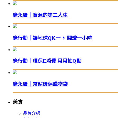
綠永續｜資源的第二人生
綠行動｜讓地球QK一下 關燈一小時
綠行動｜環保E消費 月月抽Q點
綠永續｜京站環保購物袋
美食
品牌介紹