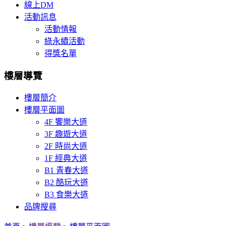
線上DM
活動訊息
活動情報
綠永續活動
得獎名單
樓層導覽
樓層簡介
樓層平面圖
4F 饗樂大道
3F 趣遊大道
2F 時尚大道
1F 經典大道
B1 青春大道
B2 酷玩大道
B3 食樂大道
品牌搜尋