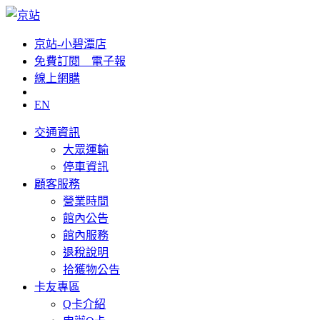
京站-小碧潭店
免費訂閱__電子報
線上網購
EN
交通資訊
大眾運輸
停車資訊
顧客服務
營業時間
館內公告
館內服務
退稅說明
拾獲物公告
卡友專區
Q卡介紹