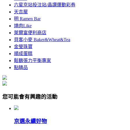
六星京站投注站/晶讚運動彩券
天吉屋
明 Ramen Bar
燒肉Like
萊爾富便利商店
貝客小麥 Baker&Wheat&Tea
金瑩珠寶
順成蛋糕
鬆鶴張力平衡專家
點睛品
您可能會有興趣的活動
京選永續好物