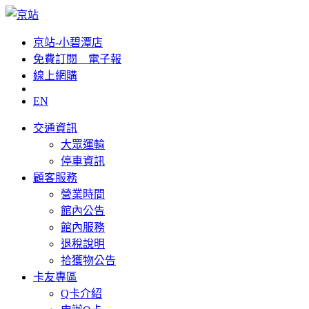
京站-小碧潭店
免費訂閱__電子報
線上網購
EN
交通資訊
大眾運輸
停車資訊
顧客服務
營業時間
館內公告
館內服務
退稅說明
拾獲物公告
卡友專區
Q卡介紹