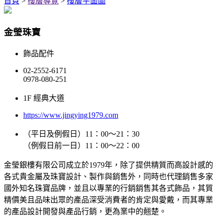
首頁
>
樓層導覽
>
樓層平面圖
金瑩珠寶
飾品配件
02-2552-6171
0978-080-251
1F 經典大道
https://www.jingying1979.com
（平日及例假日）11：00～21：30
（例假日前一日）11：00～22：00
金瑩銀樓有限公司成立於1979年，除了提供精質而高設計感的
各式貴金屬及珠寶設計、製作與銷售外，同時也代理銷售多家
國外知名珠寶品牌，並且以專業的行銷銷售其各式飾品，其質
精價美且品味出眾的產品深受消費者的肯定與愛戴，而其專業
的產品設計開發與產品行銷，更為業中的翹楚。