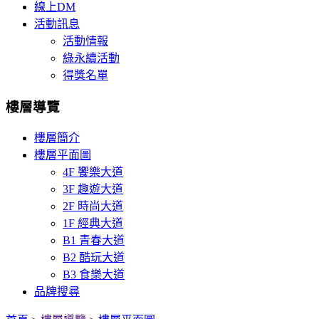
線上DM
活動訊息
活動情報
綠永續活動
得獎名單
樓層導覽
樓層簡介
樓層平面圖
4F 饗樂大道
3F 趣遊大道
2F 時尚大道
1F 經典大道
B1 青春大道
B2 酷玩大道
B3 食樂大道
品牌搜尋