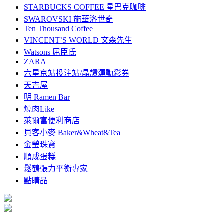
STARBUCKS COFFEE 星巴克咖啡
SWAROVSKI 施華洛世奇
Ten Thousand Coffee
VINCENT’S WORLD 文森先生
Watsons 屈臣氏
ZARA
六星京站投注站/晶讚運動彩券
天吉屋
明 Ramen Bar
燒肉Like
萊爾富便利商店
貝客小麥 Baker&Wheat&Tea
金瑩珠寶
順成蛋糕
鬆鶴張力平衡專家
點睛品