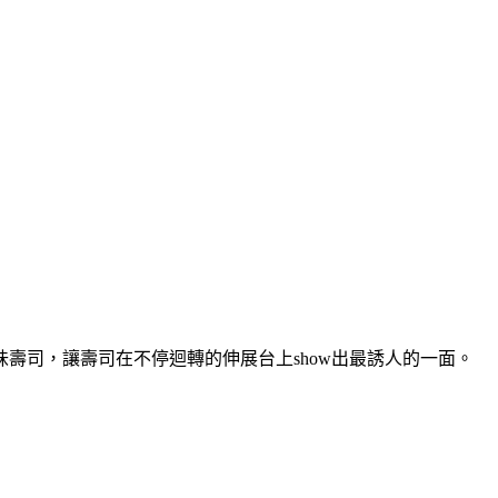
壽司，讓壽司在不停迴轉的伸展台上show出最誘人的一面。