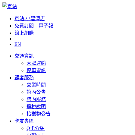
京站-小碧潭店
免費訂閱__電子報
線上網購
EN
交通資訊
大眾運輸
停車資訊
顧客服務
營業時間
館內公告
館內服務
退稅說明
拾獲物公告
卡友專區
Q卡介紹