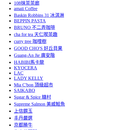
108抹茶茶廊
amaii Coffee
Baskin Robbins 31 冰淇淋
BEPPIN PASTA
BRUNO 不二弄咖啡
cha for tea 天仁喫茶趣
curry tree 咖哩樹
GOOD CHO'S 好丘貝果
Guang-An Jie 廣安階
HABIBI馬卡龍
KYOCERA
LAC
LADY KELLY
Mia C'bon 頂級超市
SAIKABO
Sugar & Spice 糖村
Supreme Salmon 美威鮭魚
上信饌玉
丰丹嚴選
京都勝牛