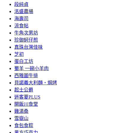
段純貞
洺盛農場
海壽司
涼食帖
牛角次男坊
珍御蚵仔煎
真珠台灣佳味
芝初
蛋白工坊
蜀羊 一碗小羊肉
西雅圖牛排
貝諾義大利麵‧焗烤
起士公爵
迷客夏PLUS
開飯川食堂
雞湯桑
雪嶽山
食包食粽
黑方巧克力