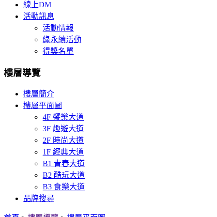
線上DM
活動訊息
活動情報
綠永續活動
得獎名單
樓層導覽
樓層簡介
樓層平面圖
4F 饗樂大道
3F 趣遊大道
2F 時尚大道
1F 經典大道
B1 青春大道
B2 酷玩大道
B3 食樂大道
品牌搜尋