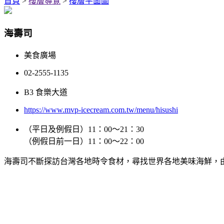
首頁
>
樓層導覽
>
樓層平面圖
海壽司
美食廣場
02-2555-1135
B3 食樂大道
https://www.mvp-icecream.com.tw/menu/hisushi
（平日及例假日）11：00～21：30
（例假日前一日）11：00～22：00
海壽司不斷探訪台灣各地時令食材，尋找世界各地美味海鮮，由