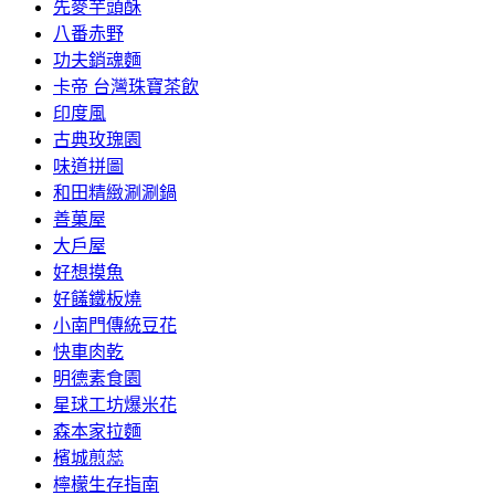
先麥芋頭酥
八番赤野
功夫銷魂麵
卡帝 台灣珠寶茶飲
印度風
古典玫瑰園
味道拼圖
和田精緻涮涮鍋
善菓屋
大戶屋
好想摸魚
好饈鐵板燒
小南門傳統豆花
快車肉乾
明德素食園
星球工坊爆米花
森本家拉麵
檳城煎蕊
檸檬生存指南