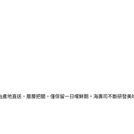
產地直送，層層把關，僅保留一日嚐鮮期。海壽司不斷研發美味