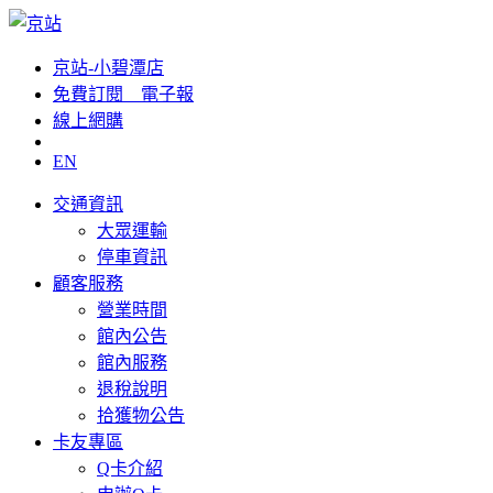
京站-小碧潭店
免費訂閱__電子報
線上網購
EN
交通資訊
大眾運輸
停車資訊
顧客服務
營業時間
館內公告
館內服務
退稅說明
拾獲物公告
卡友專區
Q卡介紹