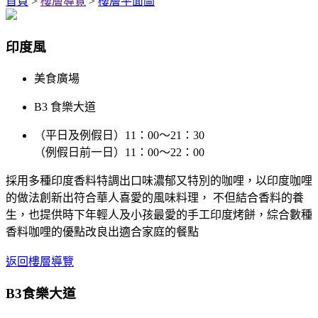
首頁
>
樓層導覽
>
樓層平面圖
印度風
美食廣場
B3 食樂大道
（平日及例假日）11：00～21：30
（例假日前一日）11：00～22：00
採用多種印度香料特調出口味濃郁又特別的咖哩，以印度咖哩
的做法創新出符合華人喜愛的風味料理， 不但結合香料的養
生，也提供時下年輕人及小孩最愛的手工印度烤餅，綜合數種
香料咖哩的優點改良出適合家庭的餐點
返回樓層導覽
B3
食樂大道