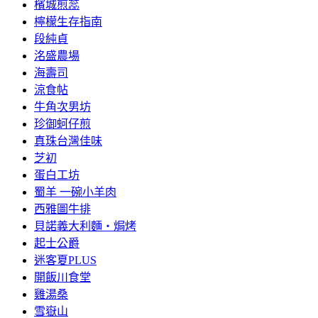
檳城煎蕊
檸檬生存指南
段純貞
洺盛農場
海壽司
涼食帖
牛角次男坊
珍御蚵仔煎
真珠台灣佳味
芝初
蛋白工坊
蜀羊 一碗小羊肉
西雅圖牛排
貝諾義大利麵‧焗烤
起士公爵
迷客夏PLUS
開飯川食堂
雞湯桑
雪嶽山