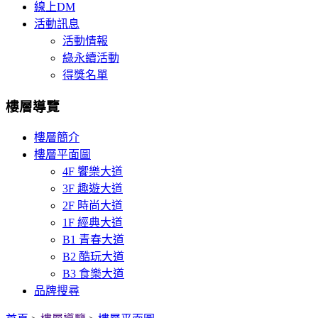
線上DM
活動訊息
活動情報
綠永續活動
得獎名單
樓層導覽
樓層簡介
樓層平面圖
4F 饗樂大道
3F 趣遊大道
2F 時尚大道
1F 經典大道
B1 青春大道
B2 酷玩大道
B3 食樂大道
品牌搜尋