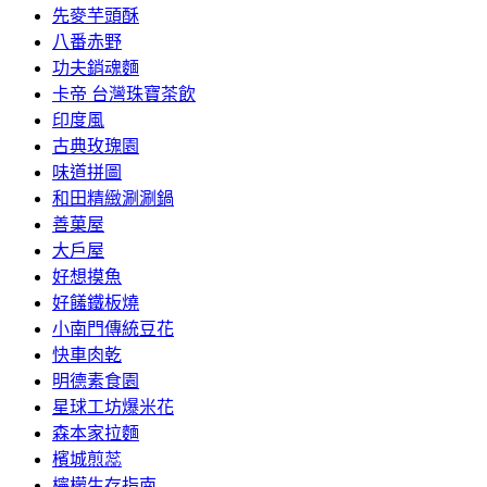
先麥芋頭酥
八番赤野
功夫銷魂麵
卡帝 台灣珠寶茶飲
印度風
古典玫瑰園
味道拼圖
和田精緻涮涮鍋
善菓屋
大戶屋
好想摸魚
好饈鐵板燒
小南門傳統豆花
快車肉乾
明德素食園
星球工坊爆米花
森本家拉麵
檳城煎蕊
檸檬生存指南