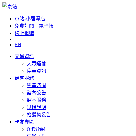
京站-小碧潭店
免費訂閱__電子報
線上網購
EN
交通資訊
大眾運輸
停車資訊
顧客服務
營業時間
館內公告
館內服務
退稅說明
拾獲物公告
卡友專區
Q卡介紹