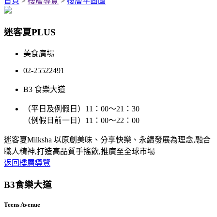
首頁
>
樓層導覽
>
樓層平面圖
迷客夏PLUS
美食廣場
02-25522491
B3 食樂大道
（平日及例假日）11：00～21：30
（例假日前一日）11：00～22：00
迷客夏Milksha 以原創美味、分享快樂、永續發展為理念,融合
職人精神,打造高品質手搖飲,推廣至全球市場
返回樓層導覽
B3
食樂大道
Teens Avenue