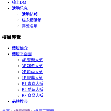
線上DM
活動訊息
活動情報
綠永續活動
得獎名單
樓層導覽
樓層簡介
樓層平面圖
4F 饗樂大道
3F 趣遊大道
2F 時尚大道
1F 經典大道
B1 青春大道
B2 酷玩大道
B3 食樂大道
品牌搜尋