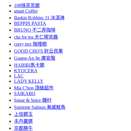
108抹茶茶廊
amaii Coffee
Baskin Robbins 31 冰淇淋
BEPPIN PASTA
BRUNO 不二弄咖啡
cha for tea 天仁喫茶趣
curry tree 咖哩樹
GOOD CHO'S 好丘貝果
Guang-An Jie 廣安階
HABIBI馬卡龍
KYOCERA
LAC
LADY KELLY
Mia C'bon 頂級超市
SAIKABO
Sugar & Spice 糖村
Supreme Salmon 美威鮭魚
上信饌玉
丰丹嚴選
京都勝牛