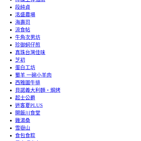
段純貞
洺盛農場
海壽司
涼食帖
牛角次男坊
珍御蚵仔煎
真珠台灣佳味
芝初
蛋白工坊
蜀羊 一碗小羊肉
西雅圖牛排
貝諾義大利麵‧焗烤
起士公爵
迷客夏PLUS
開飯川食堂
雞湯桑
雪嶽山
食包食粽