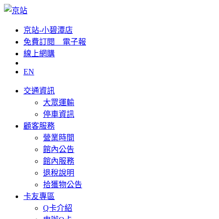
京站-小碧潭店
免費訂閱__電子報
線上網購
EN
交通資訊
大眾運輸
停車資訊
顧客服務
營業時間
館內公告
館內服務
退稅說明
拾獲物公告
卡友專區
Q卡介紹