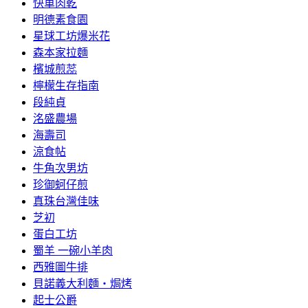
快車肉乾
明德素食園
星球工坊爆米花
森本家拉麵
檳城煎蕊
檸檬生存指南
段純貞
洺盛農場
海壽司
涼食帖
牛角次男坊
珍御蚵仔煎
真珠台灣佳味
芝初
蛋白工坊
蜀羊 一碗小羊肉
西雅圖牛排
貝諾義大利麵‧焗烤
起士公爵