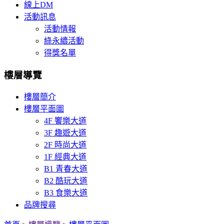
線上DM
活動訊息
活動情報
綠永續活動
得獎名單
樓層導覽
樓層簡介
樓層平面圖
4F 饗樂大道
3F 趣遊大道
2F 時尚大道
1F 經典大道
B1 青春大道
B2 酷玩大道
B3 食樂大道
品牌搜尋