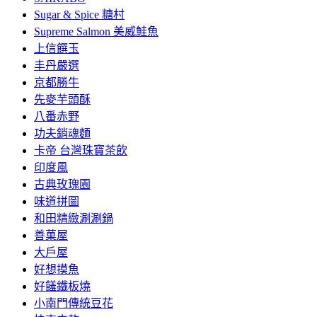
Sugar & Spice 糖村
Supreme Salmon 美威鮭魚
上信饌玉
丰丹嚴選
京都勝牛
先麥芋頭酥
八番赤野
功夫銷魂麵
卡帝 台灣珠寶茶飲
印度風
古典玫瑰園
味道拼圖
和田精緻涮涮鍋
善菓屋
大戶屋
好想摸魚
好饈鐵板燒
小南門傳統豆花