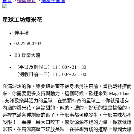
首頁
>
樓層導覽
>
樓層平面圖
星球工坊爆米花
伴手禮
02-2558-0793
B3 食樂大道
（平日及例假日）11：00～21：30
（例假日前一日）11：00～22：00
充滿理想的你，築夢總是奮不顧身地勇往直前，當挑戰蜂擁而
來，你需要更多支持與動力，這個時候，歡迎來到 Magi Planet
–充滿歡樂與活力的星球！在這顆神奇的星球上，你就是超有
內涵的爆米花，無論甜的、辣的、濃的、好玩的還是搞怪的，
這裡充滿各種創新的點子，什麼事都可能發生，什麼美味都不
設限！一顆接一顆大口咬下，感受源源不絕的力量，你就像爆
米花，在高溫高壓下綻放美味，在夢想實踐的道路上燦爛大爆