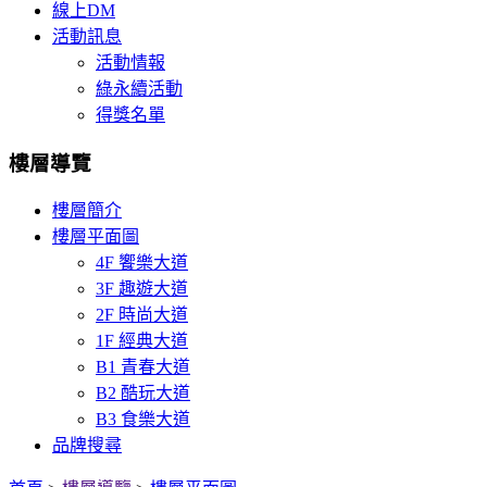
線上DM
活動訊息
活動情報
綠永續活動
得獎名單
樓層導覽
樓層簡介
樓層平面圖
4F 饗樂大道
3F 趣遊大道
2F 時尚大道
1F 經典大道
B1 青春大道
B2 酷玩大道
B3 食樂大道
品牌搜尋