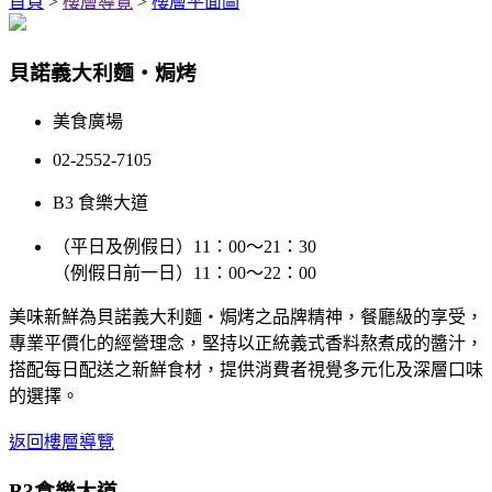
首頁
>
樓層導覽
>
樓層平面圖
貝諾義大利麵‧焗烤
美食廣場
02-2552-7105
B3 食樂大道
（平日及例假日）11：00～21：30
（例假日前一日）11：00～22：00
美味新鮮為貝諾義大利麵‧焗烤之品牌精神，餐廳級的享受，
專業平價化的經營理念，堅持以正統義式香料熬煮成的醬汁，
搭配每日配送之新鮮食材，提供消費者視覺多元化及深層口味
的選擇。
返回樓層導覽
B3
食樂大道