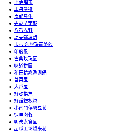
上信饌玉
丰丹嚴選
京都勝牛
先麥芋頭酥
八番赤野
功夫銷魂麵
卡帝 台灣珠寶茶飲
印度風
古典玫瑰園
味道拼圖
和田精緻涮涮鍋
善菓屋
大戶屋
好想摸魚
好饈鐵板燒
小南門傳統豆花
快車肉乾
明德素食園
星球工坊爆米花