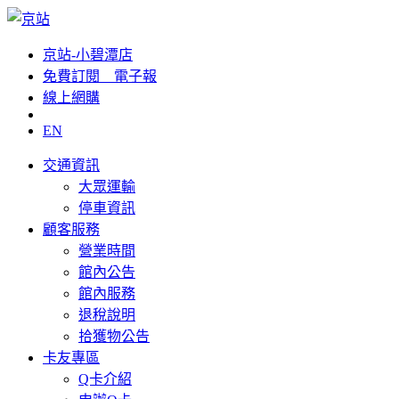
京站-小碧潭店
免費訂閱__電子報
線上網購
EN
交通資訊
大眾運輸
停車資訊
顧客服務
營業時間
館內公告
館內服務
退稅說明
拾獲物公告
卡友專區
Q卡介紹