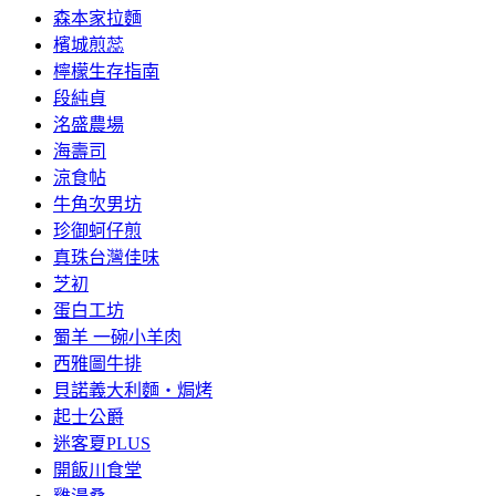
森本家拉麵
檳城煎蕊
檸檬生存指南
段純貞
洺盛農場
海壽司
涼食帖
牛角次男坊
珍御蚵仔煎
真珠台灣佳味
芝初
蛋白工坊
蜀羊 一碗小羊肉
西雅圖牛排
貝諾義大利麵‧焗烤
起士公爵
迷客夏PLUS
開飯川食堂