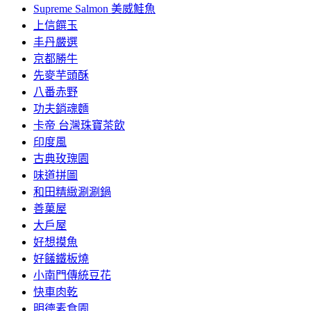
Supreme Salmon 美威鮭魚
上信饌玉
丰丹嚴選
京都勝牛
先麥芋頭酥
八番赤野
功夫銷魂麵
卡帝 台灣珠寶茶飲
印度風
古典玫瑰園
味道拼圖
和田精緻涮涮鍋
善菓屋
大戶屋
好想摸魚
好饈鐵板燒
小南門傳統豆花
快車肉乾
明德素食園