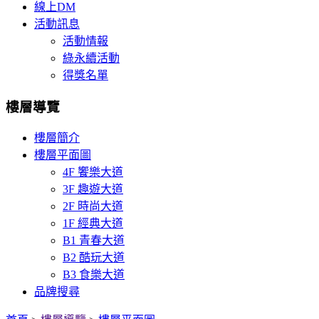
線上DM
活動訊息
活動情報
綠永續活動
得獎名單
樓層導覽
樓層簡介
樓層平面圖
4F 饗樂大道
3F 趣遊大道
2F 時尚大道
1F 經典大道
B1 青春大道
B2 酷玩大道
B3 食樂大道
品牌搜尋