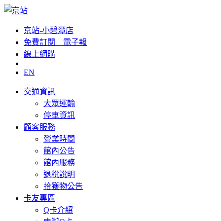
京站-小碧潭店
免費訂閱__電子報
線上網購
EN
交通資訊
大眾運輸
停車資訊
顧客服務
營業時間
館內公告
館內服務
退稅說明
拾獲物公告
卡友專區
Q卡介紹