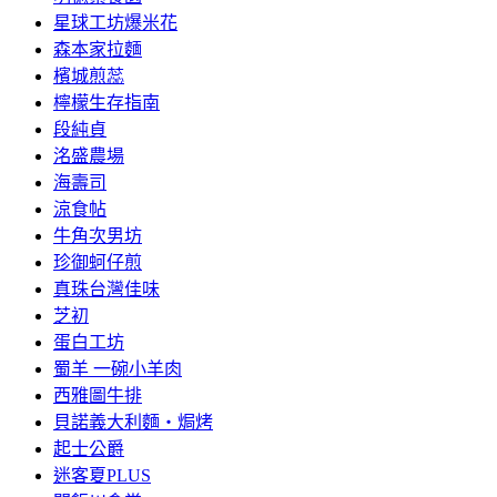
星球工坊爆米花
森本家拉麵
檳城煎蕊
檸檬生存指南
段純貞
洺盛農場
海壽司
涼食帖
牛角次男坊
珍御蚵仔煎
真珠台灣佳味
芝初
蛋白工坊
蜀羊 一碗小羊肉
西雅圖牛排
貝諾義大利麵‧焗烤
起士公爵
迷客夏PLUS