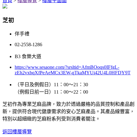
首頁
>
樓層導覽
>
樓層平面圖
芝初
伴手禮
02-2558-1286
B3 食樂大道
https://www.sesaone.com/?srsltid=AfmBOoqs0IFfgL-
zEh2vxbqXfPeAeMCx3EW-qTkaMYUi42U4L0HFDY9T
（平日及例假日）11：00～21：30
（例假日前一日）11：00～22：00
芝初作為專業芝麻品牌，致力於透過嚴格的品質控制和產品創
新，提供符合現代健康需求的安心芝麻產品。其產品線豐富，
特別以超細緻的芝麻粉系列受到消費者關注。
返回樓層導覽