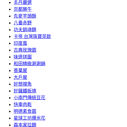
丰丹嚴選
京都勝牛
先麥芋頭酥
八番赤野
功夫銷魂麵
卡帝 台灣珠寶茶飲
印度風
古典玫瑰園
味道拼圖
和田精緻涮涮鍋
善菓屋
大戶屋
好想摸魚
好饈鐵板燒
小南門傳統豆花
快車肉乾
明德素食園
星球工坊爆米花
森本家拉麵