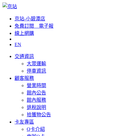
京站-小碧潭店
免費訂閱__電子報
線上網購
EN
交通資訊
大眾運輸
停車資訊
顧客服務
營業時間
館內公告
館內服務
退稅說明
拾獲物公告
卡友專區
Q卡介紹