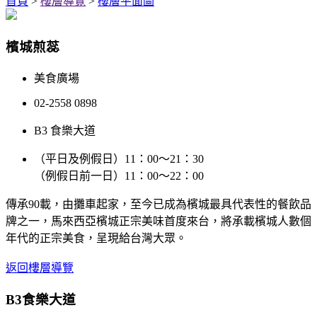
首頁
>
樓層導覽
>
樓層平面圖
檳城煎蕊
美食廣場
02-2558 0898
B3 食樂大道
（平日及例假日）11：00～21：30
（例假日前一日）11：00～22：00
傳承90載，由攤車起家，至今已成為檳城最具代表性的餐飲品
牌之一，馬來西亞檳城正宗美味首度來台，將承載檳城人數個
年代的正宗美食，呈現給台灣大眾。
返回樓層導覽
B3
食樂大道