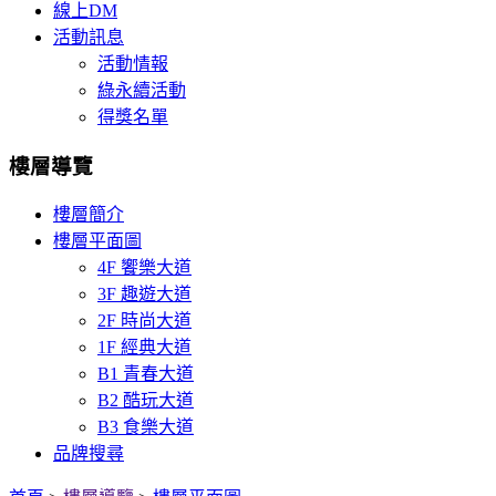
線上DM
活動訊息
活動情報
綠永續活動
得獎名單
樓層導覽
樓層簡介
樓層平面圖
4F 饗樂大道
3F 趣遊大道
2F 時尚大道
1F 經典大道
B1 青春大道
B2 酷玩大道
B3 食樂大道
品牌搜尋