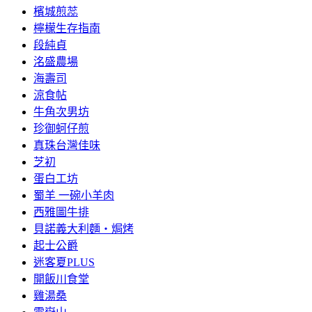
檳城煎蕊
檸檬生存指南
段純貞
洺盛農場
海壽司
涼食帖
牛角次男坊
珍御蚵仔煎
真珠台灣佳味
芝初
蛋白工坊
蜀羊 一碗小羊肉
西雅圖牛排
貝諾義大利麵‧焗烤
起士公爵
迷客夏PLUS
開飯川食堂
雞湯桑