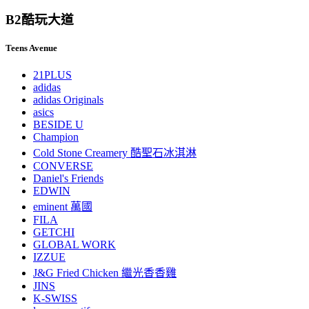
B2
酷玩大道
Teens Avenue
21PLUS
adidas
adidas Originals
asics
BESIDE U
Champion
Cold Stone Creamery 酷聖石冰淇淋
CONVERSE
Daniel's Friends
EDWIN
eminent 萬國
FILA
GETCHI
GLOBAL WORK
IZZUE
J&G Fried Chicken 繼光香香雞
JINS
K-SWISS