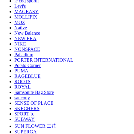
le coq sportif
Levi's
MAGEASY
MOLLIFIX
MOZ
Native
New Balance
NEW ERA
NIKE
NONSPACE
Palladium
PORTER INTERNATIONAL
Potato Corner
PUMA
RAGEBLUE
ROOTS
ROYAL
Samsonite Bag Store
saucony
SENSE OF PLACE
SKECHERS
SPORT b.
SUBWAY
SUN FLOWER 三花
SUPERGA