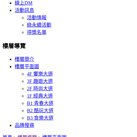
線上DM
活動訊息
活動情報
綠永續活動
得獎名單
樓層導覽
樓層簡介
樓層平面圖
4F 饗樂大道
3F 趣遊大道
2F 時尚大道
1F 經典大道
B1 青春大道
B2 酷玩大道
B3 食樂大道
品牌搜尋