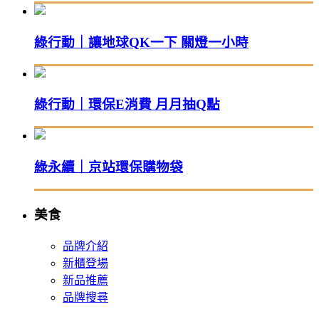
綠行動｜讓地球QK一下 關燈一小時
綠行動｜環保E消費 月月抽Q點
綠永續｜京站環保購物袋
美食
品牌介紹
新櫃登場
新品推薦
品牌搜尋