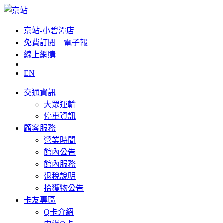
京站-小碧潭店
免費訂閱__電子報
線上網購
EN
交通資訊
大眾運輸
停車資訊
顧客服務
營業時間
館內公告
館內服務
退稅說明
拾獲物公告
卡友專區
Q卡介紹