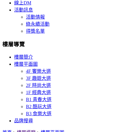
線上DM
活動訊息
活動情報
綠永續活動
得獎名單
樓層導覽
樓層簡介
樓層平面圖
4F 饗樂大道
3F 趣遊大道
2F 時尚大道
1F 經典大道
B1 青春大道
B2 酷玩大道
B3 食樂大道
品牌搜尋