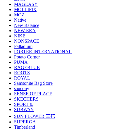
MAGEASY
MOLLIFIX
MOZ
Native
New Balance
NEW ERA
NIKE
NONSPACE
Palladium
PORTER INTERNATIONAL
Potato Corner
PUMA
RAGEBLUE
ROOTS
ROYAL
Samsonite Bag Store
saucony
SENSE OF PLACE
SKECHERS
SPORT b.
SUBWAY
SUN FLOWER 三花
SUPERGA
Timberland