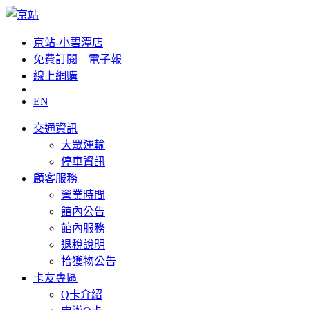
京站-小碧潭店
免費訂閱__電子報
線上網購
EN
交通資訊
大眾運輸
停車資訊
顧客服務
營業時間
館內公告
館內服務
退稅說明
拾獲物公告
卡友專區
Q卡介紹