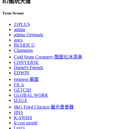
B2
酷玩大道
Teens Avenue
21PLUS
adidas
adidas Originals
asics
BESIDE U
Champion
Cold Stone Creamery 酷聖石冰淇淋
CONVERSE
Daniel's Friends
EDWIN
eminent 萬國
FILA
GETCHI
GLOBAL WORK
IZZUE
J&G Fried Chicken 繼光香香雞
JINS
K-SWISS
le coq sportif
Levi's