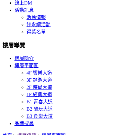
線上DM
活動訊息
活動情報
綠永續活動
得獎名單
樓層導覽
樓層簡介
樓層平面圖
4F 饗樂大道
3F 趣遊大道
2F 時尚大道
1F 經典大道
B1 青春大道
B2 酷玩大道
B3 食樂大道
品牌搜尋