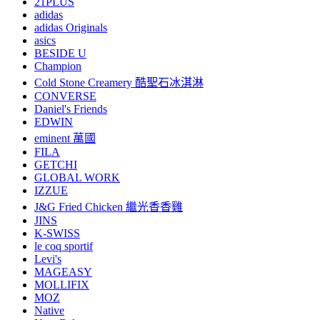
21PLUS
adidas
adidas Originals
asics
BESIDE U
Champion
Cold Stone Creamery 酷聖石冰淇淋
CONVERSE
Daniel's Friends
EDWIN
eminent 萬國
FILA
GETCHI
GLOBAL WORK
IZZUE
J&G Fried Chicken 繼光香香雞
JINS
K-SWISS
le coq sportif
Levi's
MAGEASY
MOLLIFIX
MOZ
Native