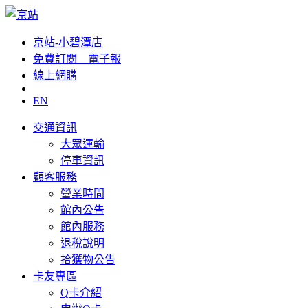
京站-小碧潭店
免費訂閱__電子報
線上網購
EN
交通資訊
大眾運輸
停車資訊
顧客服務
營業時間
館內公告
館內服務
退稅說明
拾獲物公告
卡友專區
Q卡介紹