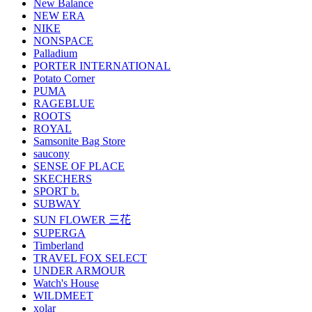
New Balance
NEW ERA
NIKE
NONSPACE
Palladium
PORTER INTERNATIONAL
Potato Corner
PUMA
RAGEBLUE
ROOTS
ROYAL
Samsonite Bag Store
saucony
SENSE OF PLACE
SKECHERS
SPORT b.
SUBWAY
SUN FLOWER 三花
SUPERGA
Timberland
TRAVEL FOX SELECT
UNDER ARMOUR
Watch's House
WILDMEET
xolar