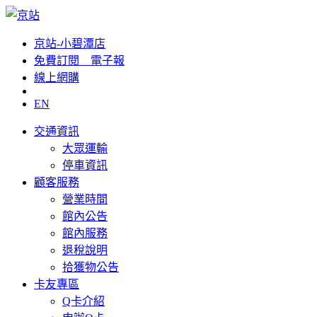
京站-小碧潭店
免費訂閱__電子報
線上網購
EN
交通資訊
大眾運輸
停車資訊
顧客服務
營業時間
館內公告
館內服務
退稅說明
拾獲物公告
卡友專區
Q卡介紹