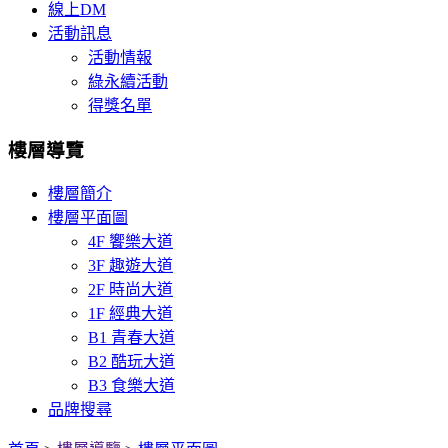
線上DM
活動訊息
活動情報
綠永續活動
得獎名單
樓層導覽
樓層簡介
樓層平面圖
4F 饗樂大道
3F 趣遊大道
2F 時尚大道
1F 經典大道
B1 青春大道
B2 酷玩大道
B3 食樂大道
品牌搜尋