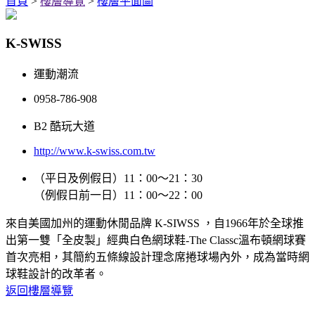
首頁
>
樓層導覽
>
樓層平面圖
K-SWISS
運動潮流
0958-786-908
B2 酷玩大道
http://www.k-swiss.com.tw
（平日及例假日）11：00～21：30
（例假日前一日）11：00～22：00
來自美國加州的運動休閒品牌 K-SIWSS ，自1966年於全球推
出第一雙「全皮製」經典白色網球鞋-The Classc溫布頓網球賽
首次亮相，其簡約五條線設計理念席捲球場內外，成為當時網
球鞋設計的改革者。
返回樓層導覽