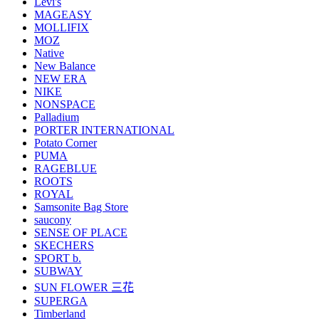
Levi's
MAGEASY
MOLLIFIX
MOZ
Native
New Balance
NEW ERA
NIKE
NONSPACE
Palladium
PORTER INTERNATIONAL
Potato Corner
PUMA
RAGEBLUE
ROOTS
ROYAL
Samsonite Bag Store
saucony
SENSE OF PLACE
SKECHERS
SPORT b.
SUBWAY
SUN FLOWER 三花
SUPERGA
Timberland