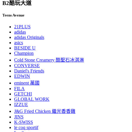
B2
酷玩大道
Teens Avenue
21PLUS
adidas
adidas Originals
asics
BESIDE U
Champion
Cold Stone Creamery 酷聖石冰淇淋
CONVERSE
Daniel's Friends
EDWIN
eminent 萬國
FILA
GETCHI
GLOBAL WORK
IZZUE
J&G Fried Chicken 繼光香香雞
JINS
K-SWISS
le coq sportif