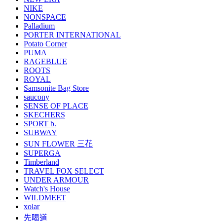
NIKE
NONSPACE
Palladium
PORTER INTERNATIONAL
Potato Corner
PUMA
RAGEBLUE
ROOTS
ROYAL
Samsonite Bag Store
saucony
SENSE OF PLACE
SKECHERS
SPORT b.
SUBWAY
SUN FLOWER 三花
SUPERGA
Timberland
TRAVEL FOX SELECT
UNDER ARMOUR
Watch's House
WILDMEET
xolar
先喝道