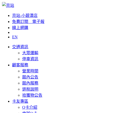
京站-小碧潭店
免費訂閱__電子報
線上網購
EN
交通資訊
大眾運輸
停車資訊
顧客服務
營業時間
館內公告
館內服務
退稅說明
拾獲物公告
卡友專區
Q卡介紹