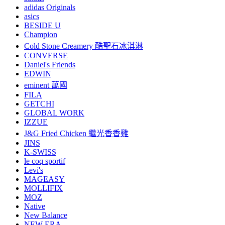
adidas Originals
asics
BESIDE U
Champion
Cold Stone Creamery 酷聖石冰淇淋
CONVERSE
Daniel's Friends
EDWIN
eminent 萬國
FILA
GETCHI
GLOBAL WORK
IZZUE
J&G Fried Chicken 繼光香香雞
JINS
K-SWISS
le coq sportif
Levi's
MAGEASY
MOLLIFIX
MOZ
Native
New Balance
NEW ERA