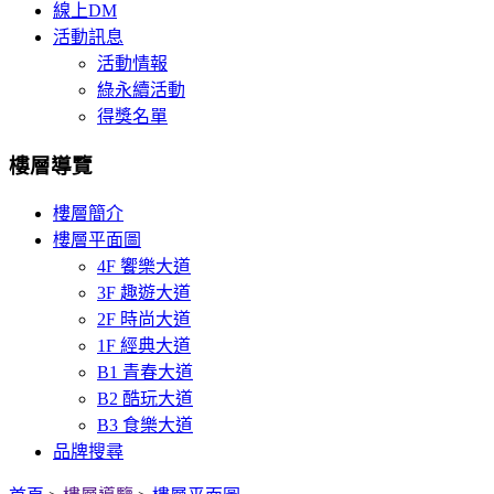
線上DM
活動訊息
活動情報
綠永續活動
得獎名單
樓層導覽
樓層簡介
樓層平面圖
4F 饗樂大道
3F 趣遊大道
2F 時尚大道
1F 經典大道
B1 青春大道
B2 酷玩大道
B3 食樂大道
品牌搜尋