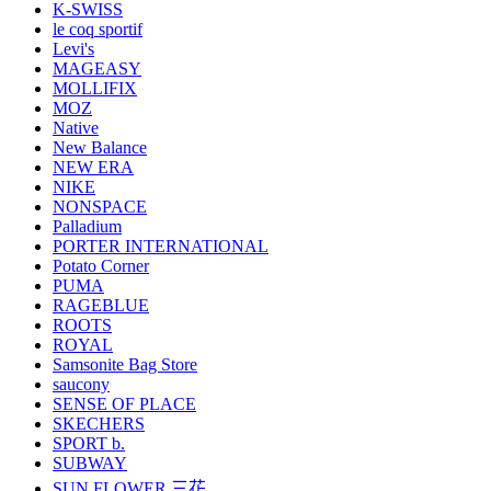
K-SWISS
le coq sportif
Levi's
MAGEASY
MOLLIFIX
MOZ
Native
New Balance
NEW ERA
NIKE
NONSPACE
Palladium
PORTER INTERNATIONAL
Potato Corner
PUMA
RAGEBLUE
ROOTS
ROYAL
Samsonite Bag Store
saucony
SENSE OF PLACE
SKECHERS
SPORT b.
SUBWAY
SUN FLOWER 三花