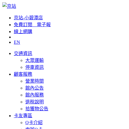
京站-小碧潭店
免費訂閱__電子報
線上網購
EN
交通資訊
大眾運輸
停車資訊
顧客服務
營業時間
館內公告
館內服務
退稅說明
拾獲物公告
卡友專區
Q卡介紹