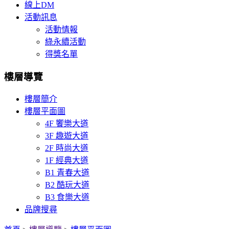
線上DM
活動訊息
活動情報
綠永續活動
得獎名單
樓層導覽
樓層簡介
樓層平面圖
4F 饗樂大道
3F 趣遊大道
2F 時尚大道
1F 經典大道
B1 青春大道
B2 酷玩大道
B3 食樂大道
品牌搜尋