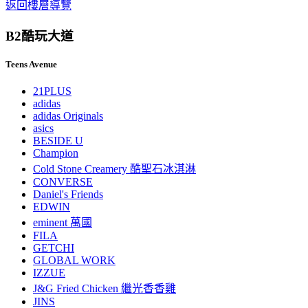
返回樓層導覽
B2
酷玩大道
Teens Avenue
21PLUS
adidas
adidas Originals
asics
BESIDE U
Champion
Cold Stone Creamery 酷聖石冰淇淋
CONVERSE
Daniel's Friends
EDWIN
eminent 萬國
FILA
GETCHI
GLOBAL WORK
IZZUE
J&G Fried Chicken 繼光香香雞
JINS