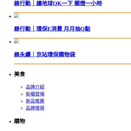
綠行動｜讓地球QK一下 關燈一小時
綠行動｜環保E消費 月月抽Q點
綠永續｜京站環保購物袋
美食
品牌介紹
新櫃登場
新品推薦
品牌搜尋
購物