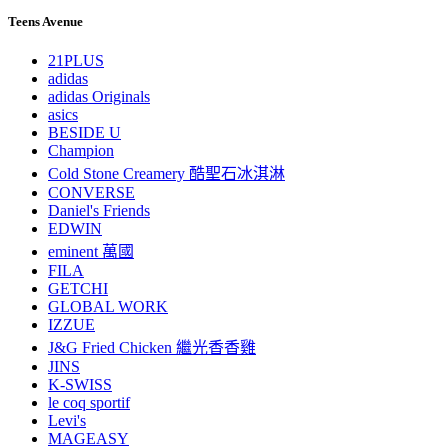
Teens Avenue
21PLUS
adidas
adidas Originals
asics
BESIDE U
Champion
Cold Stone Creamery 酷聖石冰淇淋
CONVERSE
Daniel's Friends
EDWIN
eminent 萬國
FILA
GETCHI
GLOBAL WORK
IZZUE
J&G Fried Chicken 繼光香香雞
JINS
K-SWISS
le coq sportif
Levi's
MAGEASY