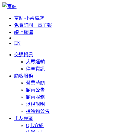
京站-小碧潭店
免費訂閱__電子報
線上網購
EN
交通資訊
大眾運輸
停車資訊
顧客服務
營業時間
館內公告
館內服務
退稅說明
拾獲物公告
卡友專區
Q卡介紹