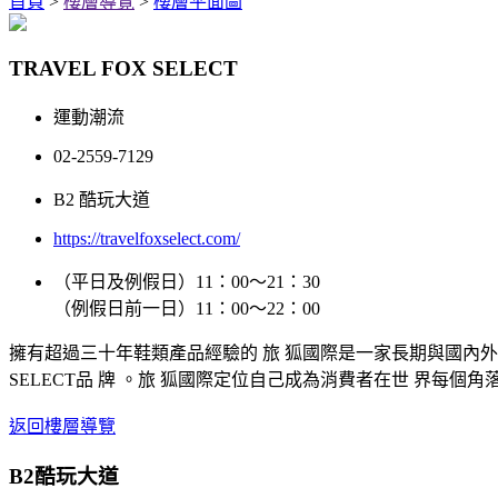
首頁
>
樓層導覽
>
樓層平面圖
TRAVEL FOX SELECT
運動潮流
02-2559-7129
B2 酷玩大道
https://travelfoxselect.com/
（平日及例假日）11：00～21：30
（例假日前一日）11：00～22：00
擁有超過三十年鞋類產品經驗的 旅 狐國際是一家長期與國內外鞋廠
SELECT品 牌 。旅 狐國際定位自己成為消費者在世 界
返回樓層導覽
B2
酷玩大道