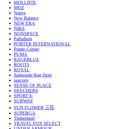
MOLLIFIX
MOZ
Native
New Balance
NEW ERA
NIKE
NONSPACE
Palladium
PORTER INTERNATIONAL
Potato Corner
PUMA
RAGEBLUE
ROOTS
ROYAL
Samsonite Bag Store
saucony
SENSE OF PLACE
SKECHERS
SPORT b.
SUBWAY
SUN FLOWER 三花
SUPERGA
Timberland
TRAVEL FOX SELECT
UNDER ARMOUR