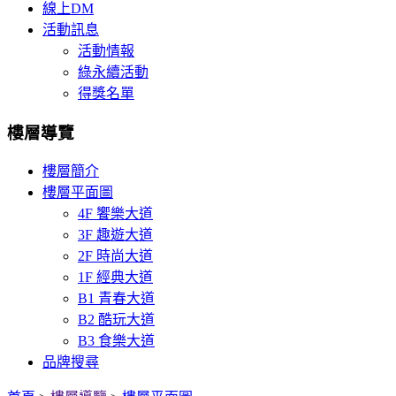
線上DM
活動訊息
活動情報
綠永續活動
得獎名單
樓層導覽
樓層簡介
樓層平面圖
4F 饗樂大道
3F 趣遊大道
2F 時尚大道
1F 經典大道
B1 青春大道
B2 酷玩大道
B3 食樂大道
品牌搜尋