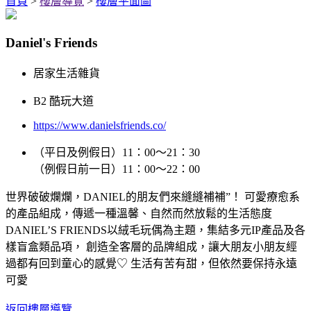
首頁
>
樓層導覽
>
樓層平面圖
Daniel's Friends
居家生活雜貨
B2 酷玩大道
https://www.danielsfriends.co/
（平日及例假日）11：00～21：30
（例假日前一日）11：00～22：00
世界破破爛爛，DANIEL的朋友們來縫縫補補”！ 可愛療愈系
的產品組成，傳遞一種溫馨、自然而然放鬆的生活態度
DANIEL’S FRIENDS以絨毛玩偶為主題，集結多元IP產品及各
樣盲盒類品項， 創造全客層的品牌組成，讓大朋友小朋友經
過都有回到童心的感覺♡ 生活有苦有甜，但依然要保持永遠
可愛
返回樓層導覽