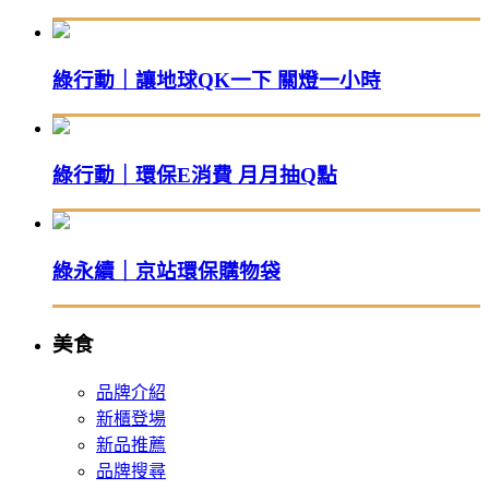
綠行動｜讓地球QK一下 關燈一小時
綠行動｜環保E消費 月月抽Q點
綠永續｜京站環保購物袋
美食
品牌介紹
新櫃登場
新品推薦
品牌搜尋