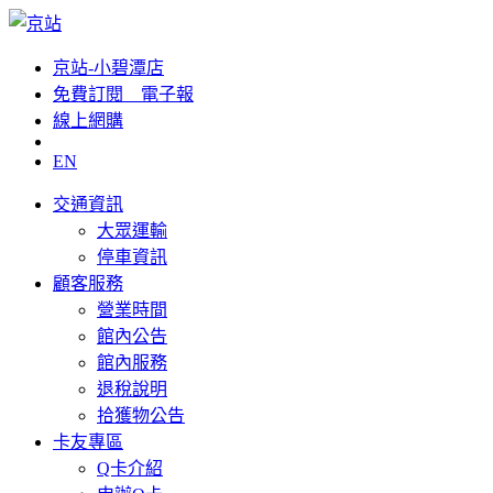
京站-小碧潭店
免費訂閱__電子報
線上網購
EN
交通資訊
大眾運輸
停車資訊
顧客服務
營業時間
館內公告
館內服務
退稅說明
拾獲物公告
卡友專區
Q卡介紹