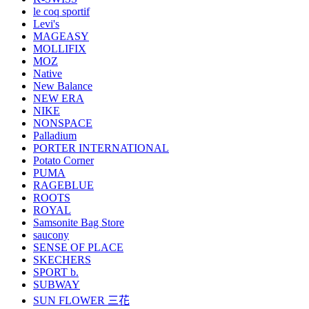
le coq sportif
Levi's
MAGEASY
MOLLIFIX
MOZ
Native
New Balance
NEW ERA
NIKE
NONSPACE
Palladium
PORTER INTERNATIONAL
Potato Corner
PUMA
RAGEBLUE
ROOTS
ROYAL
Samsonite Bag Store
saucony
SENSE OF PLACE
SKECHERS
SPORT b.
SUBWAY
SUN FLOWER 三花