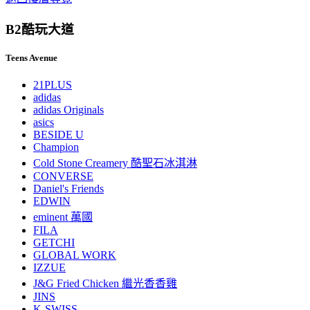
B2
酷玩大道
Teens Avenue
21PLUS
adidas
adidas Originals
asics
BESIDE U
Champion
Cold Stone Creamery 酷聖石冰淇淋
CONVERSE
Daniel's Friends
EDWIN
eminent 萬國
FILA
GETCHI
GLOBAL WORK
IZZUE
J&G Fried Chicken 繼光香香雞
JINS
K-SWISS