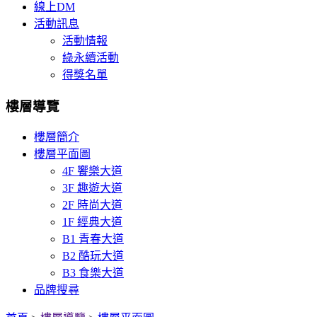
線上DM
活動訊息
活動情報
綠永續活動
得獎名單
樓層導覽
樓層簡介
樓層平面圖
4F 饗樂大道
3F 趣遊大道
2F 時尚大道
1F 經典大道
B1 青春大道
B2 酷玩大道
B3 食樂大道
品牌搜尋