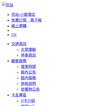
京站-小碧潭店
免費訂閱__電子報
線上網購
EN
交通資訊
大眾運輸
停車資訊
顧客服務
營業時間
館內公告
館內服務
退稅說明
拾獲物公告
卡友專區
Q卡介紹