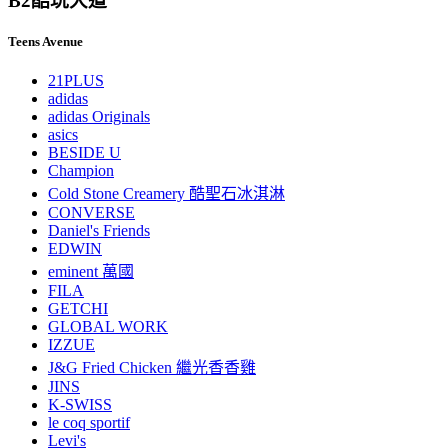
B2
酷玩大道
Teens Avenue
21PLUS
adidas
adidas Originals
asics
BESIDE U
Champion
Cold Stone Creamery 酷聖石冰淇淋
CONVERSE
Daniel's Friends
EDWIN
eminent 萬國
FILA
GETCHI
GLOBAL WORK
IZZUE
J&G Fried Chicken 繼光香香雞
JINS
K-SWISS
le coq sportif
Levi's