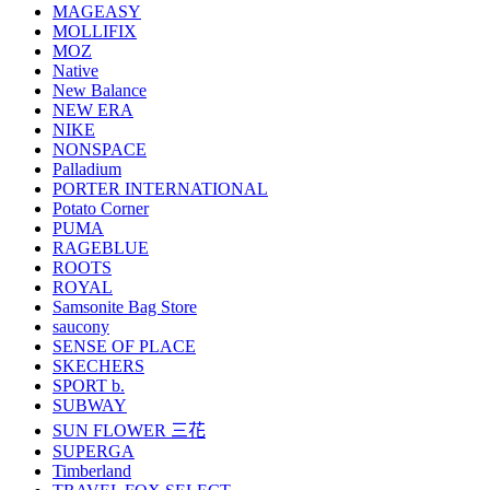
MAGEASY
MOLLIFIX
MOZ
Native
New Balance
NEW ERA
NIKE
NONSPACE
Palladium
PORTER INTERNATIONAL
Potato Corner
PUMA
RAGEBLUE
ROOTS
ROYAL
Samsonite Bag Store
saucony
SENSE OF PLACE
SKECHERS
SPORT b.
SUBWAY
SUN FLOWER 三花
SUPERGA
Timberland