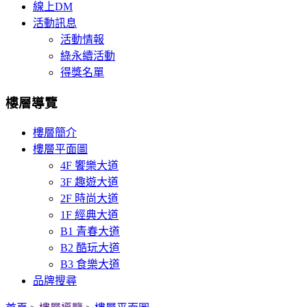
線上DM
活動訊息
活動情報
綠永續活動
得獎名單
樓層導覽
樓層簡介
樓層平面圖
4F 饗樂大道
3F 趣遊大道
2F 時尚大道
1F 經典大道
B1 青春大道
B2 酷玩大道
B3 食樂大道
品牌搜尋