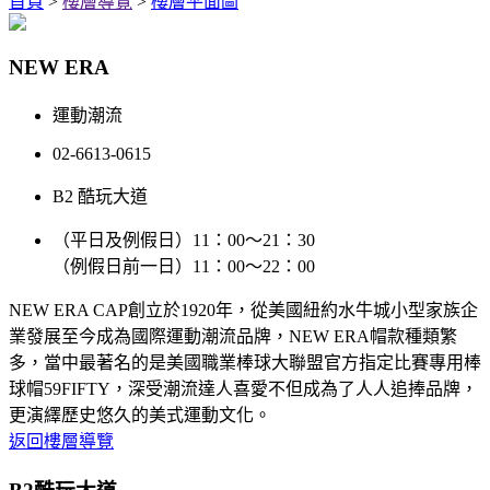
首頁
>
樓層導覽
>
樓層平面圖
NEW ERA
運動潮流
02-6613-0615
B2 酷玩大道
（平日及例假日）11：00～21：30
（例假日前一日）11：00～22：00
NEW ERA CAP創立於1920年，從美國紐約水牛城小型家族企
業發展至今成為國際運動潮流品牌，NEW ERA帽款種類繁
多，當中最著名的是美國職業棒球大聯盟官方指定比賽專用棒
球帽59FIFTY，深受潮流達人喜愛不但成為了人人追捧品牌，
更演繹歷史悠久的美式運動文化。
返回樓層導覽