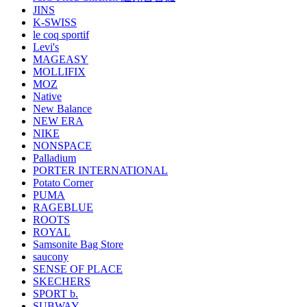
JINS
K-SWISS
le coq sportif
Levi's
MAGEASY
MOLLIFIX
MOZ
Native
New Balance
NEW ERA
NIKE
NONSPACE
Palladium
PORTER INTERNATIONAL
Potato Corner
PUMA
RAGEBLUE
ROOTS
ROYAL
Samsonite Bag Store
saucony
SENSE OF PLACE
SKECHERS
SPORT b.
SUBWAY