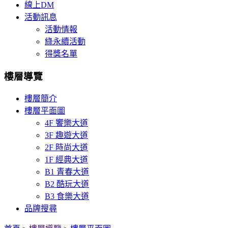
線上DM
活動訊息
活動情報
綠永續活動
得獎名單
樓層導覽
樓層簡介
樓層平面圖
4F 饗樂大道
3F 趣遊大道
2F 時尚大道
1F 經典大道
B1 青春大道
B2 酷玩大道
B3 食樂大道
品牌搜尋