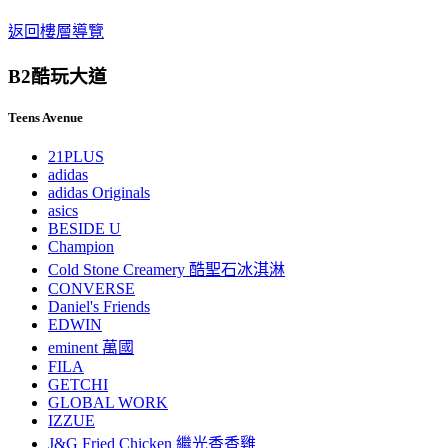
返回樓層導覽
B2
酷玩大道
Teens Avenue
21PLUS
adidas
adidas Originals
asics
BESIDE U
Champion
Cold Stone Creamery 酷聖石冰淇淋
CONVERSE
Daniel's Friends
EDWIN
eminent 萬國
FILA
GETCHI
GLOBAL WORK
IZZUE
J&G Fried Chicken 繼光香香雞