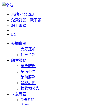
京站-小碧潭店
免費訂閱__電子報
線上網購
EN
交通資訊
大眾運輸
停車資訊
顧客服務
營業時間
館內公告
館內服務
退稅說明
拾獲物公告
卡友專區
Q卡介紹